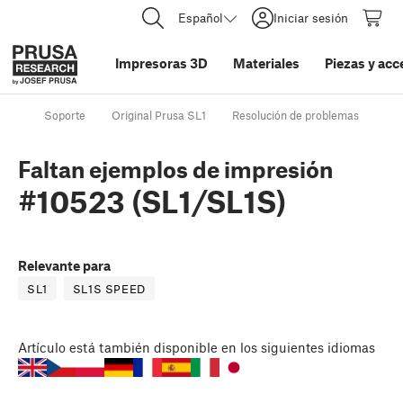
Español
Iniciar sesión
Impresoras 3D
Materiales
Piezas y acc
Soporte
Original Prusa SL1
Resolución de problemas
Fal
Faltan ejemplos de impresión
#10523 (SL1/SL1S)
Relevante para
SL1
SL1S SPEED
Artículo
está también disponible en los siguientes idiomas