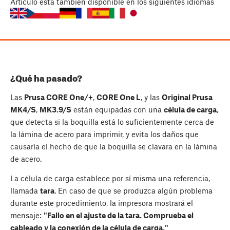
Artículo
está también disponible en los siguientes idiomas
¿Qué ha pasado?
Las
Prusa CORE One/+
,
CORE One L
, y las
Original Prusa
MK4/S
,
MK3.9/S
están equipadas con una
célula de carga
,
que detecta si la boquilla está lo suficientemente cerca de
la lámina de acero para imprimir, y evita los daños que
causaría el hecho de que la boquilla se clavara en la lámina
de acero.
La célula de carga establece por sí misma una referencia,
llamada
tara
. En caso de que se produzca algún problema
durante este procedimiento, la impresora mostrará el
mensaje:
"Fallo en el ajuste de la tara. Comprueba el
cableado y la conexión de la célula de carga."