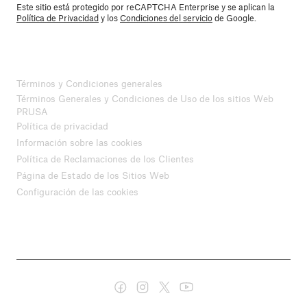
Este sitio está protegido por reCAPTCHA Enterprise y se aplican la
Política de Privacidad
y los
Condiciones del servicio
de Google.
Términos y Condiciones generales
Términos Generales y Condiciones de Uso de los sitios Web
PRUSA
Política de privacidad
Información sobre las cookies
Política de Reclamaciones de los Clientes
Página de Estado de los Sitios Web
Configuración de las cookies