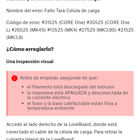
Nombre del error: Fallo Tara Célula de carga
Código de error: #31525 (CORE One) #35525 (CORE One
L) #26525 (MK4S) #13525 (MK4) #27525 (MK3.9S) #21525
(MK3.9)
¿Cómo arreglarlo?
Una inspección visual
Antes de empezar, asegúrate de que:
el filamento está descargado del extrusor
la impresora está APAGADA y desconectada de
la corriente eléctrica
el fusor y la base calefactable están fríos a
temperatura ambiente
Accede al lado derecho de la LoveBoard, donde está
conectado el cable de la célula de carga. Para retirar la
cubierta lateral de la LoveBoard: