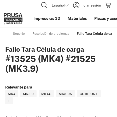
Español
Iniciar sesión
Impresoras 3D
Materiales
Piezas y acc
Soporte
Resolución de problemas
Fallo Tara Célula de car
Fallo Tara Célula de carga
#13525 (MK4) #21525
(MK3.9)
Relevante para
MK4
MK3.9
MK4S
MK3.9S
CORE ONE
+