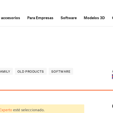
y accesorios
Para Empresas
Software
Modelos 3D
FAMILY
OLD PRODUCTS
SOFTWARE
Experto
esté seleccionado.