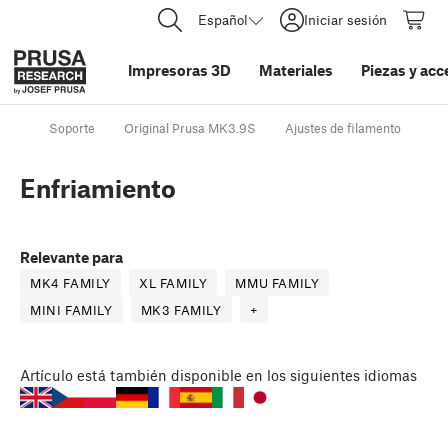
Español
Iniciar sesión
Impresoras 3D
Materiales
Piezas y acc
Soporte
Original Prusa MK3.9S
Ajustes de filamento
En
Enfriamiento
Relevante para
MK4 FAMILY
XL FAMILY
MMU FAMILY
MINI FAMILY
MK3 FAMILY
+
Artículo
está también disponible en los siguientes idiomas