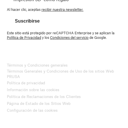
Al hacer clic, aceptas
recibir nuestra newsletter.
Suscribirse
Este sitio está protegido por reCAPTCHA Enterprise y se aplican la
Política de Privacidad
y los
Condiciones del servicio
de Google.
Términos y Condiciones generales
Términos Generales y Condiciones de Uso de los sitios Web
PRUSA
Política de privacidad
Información sobre las cookies
Política de Reclamaciones de los Clientes
Página de Estado de los Sitios Web
Configuración de las cookies