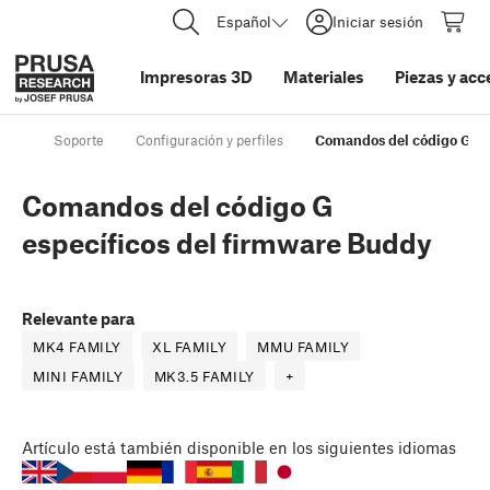
Español
Iniciar sesión
Impresoras 3D
Materiales
Piezas y acc
Soporte
Configuración y perfiles
Comandos del código G es
Comandos del código G
específicos del firmware Buddy
Relevante para
MK4 FAMILY
XL FAMILY
MMU FAMILY
MINI FAMILY
MK3.5 FAMILY
+
Artículo
está también disponible en los siguientes idiomas