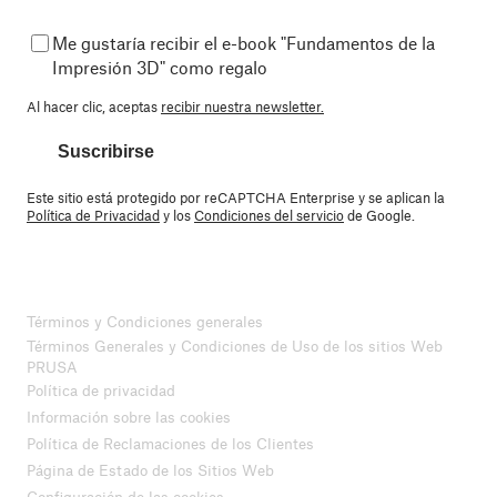
Me gustaría recibir el e-book "Fundamentos de la
Impresión 3D" como regalo
Al hacer clic, aceptas
recibir nuestra newsletter.
Suscribirse
Este sitio está protegido por reCAPTCHA Enterprise y se aplican la
Política de Privacidad
y los
Condiciones del servicio
de Google.
Términos y Condiciones generales
Términos Generales y Condiciones de Uso de los sitios Web
PRUSA
Política de privacidad
Información sobre las cookies
Política de Reclamaciones de los Clientes
Página de Estado de los Sitios Web
Configuración de las cookies