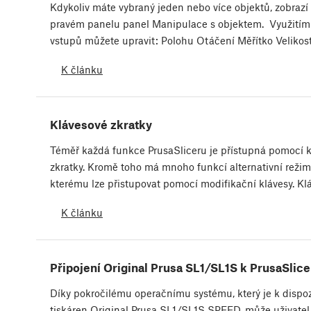
Kdykoliv máte vybraný jeden nebo více objektů, zobrazí 
pravém panelu panel Manipulace s objektem. Využitím
vstupů můžete upravit: Polohu Otáčení Měřítko Velikos
K článku
Klávesové zkratky
Téměř každá funkce PrusaSliceru je přístupná pomocí 
zkratky. Kromě toho má mnoho funkcí alternativní režim
kterému lze přistupovat pomocí modifikační klávesy. K
K článku
Připojení Original Prusa SL1/SL1S k PrusaSlice
Díky pokročilému operačnímu systému, který je k dispoz
tiskáren Original Prusa SL1/SL1S SPEED, může uživatel