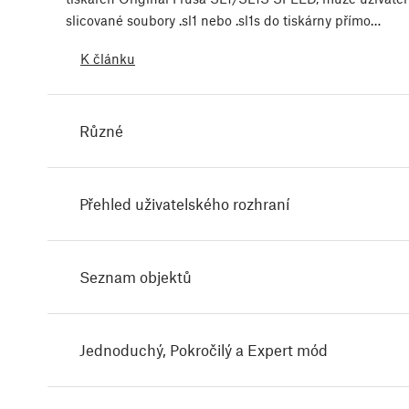
slicované soubory .sl1 nebo .sl1s do tiskárny přímo…
K článku
Různé
Přehled uživatelského rozhraní
Seznam objektů
Jednoduchý, Pokročilý a Expert mód