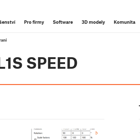
šenství
Pro firmy
Software
3D modely
Komunita
raní
SL1S SPEED