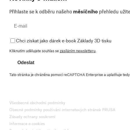
Přihlaste se k odběru našeho
měsíčního
přehledu užite
Chci získat jako dárek e-book Základy 3D tisku
Kliknutím udělujete souhlas se
zasíláním newsletteru
.
Odeslat
Tato stránka je chráněna pomocí reCAPTCHA Enterprise a uplatňuje ted
Všeobecné obchodní podmínky
Obecné podmínky používání internetových stránek PRUSA
Zásady ochrany soukromí
Informace o cookies