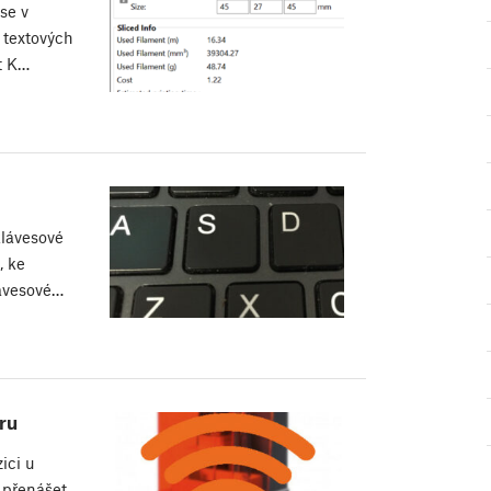
se v
 textových
t K…
klávesové
, ke
lávesové…
ru
ici u
 přenášet