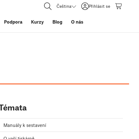
Čeština
Přihlásit se
Podpora
Kurzy
Blog
O nás
Témata
Manuály k sestavení
O vaší tiskárně