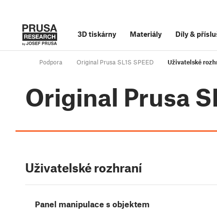
3D tiskárny
Materiály
Díly
&
příslu
Podpora
Original Prusa SL1S SPEED
Uživatelské rozh
Original Prusa 
Uživatelské rozhraní
Panel manipulace s objektem