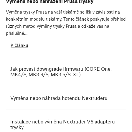
Výměna nebo nahrazení Prusa trysky
Výměna trysky Prusa na vaší tiskárně se liší v závislosti na
konkrétním modelu tiskárny. Tento článek poskytuje přehled
různých metod výměny trysky Prusa a odkáže vás na
příslušné…
K článku
Jak provést downgrade firmwaru (CORE One,
MK4/S, MK3.9/S, MK3.5/S, XL)
Výměna nebo náhrada hotendu Nextruderu
Instalace nebo výměna Nextruder V6 adaptéru
trysky