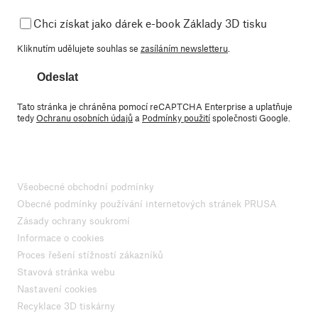
Chci získat jako dárek e-book Základy 3D tisku
Kliknutím udělujete souhlas se
zasíláním newsletteru
.
Odeslat
Tato stránka je chráněna pomocí reCAPTCHA Enterprise a uplatňuje
tedy
Ochranu osobních údajů
a
Podmínky použití
společnosti Google.
Všeobecné obchodní podmínky
Obecné podmínky používání internetových stránek PRUSA
Zásady ochrany soukromí
Informace o cookies
Proces řešení stížností zákazníků
Stavová stránka webu
Nastavení cookies
Recyklace 3D tiskárny