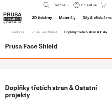
Čeština
Přihlásit se
3D tiskárny
Materiály
Díly
&
příslušens
Podpora
Prusa Face Shield
Doplňky třetích stran & Ostatní
Prusa Face Shield
Doplňky třetích stran & Ostatní
projekty