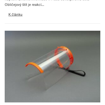
Obličejový štít je reakcí…
K článku