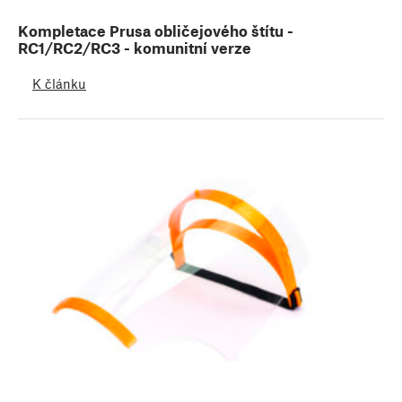
Kompletace Prusa obličejového štítu -
RC1/RC2/RC3 - komunitní verze
K článku