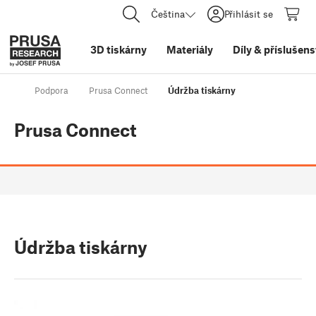
Čeština
Přihlásit se
3D tiskárny
Materiály
Díly
&
příslušens
Podpora
Prusa Connect
Údržba tiskárny
Prusa Connect
Údržba tiskárny