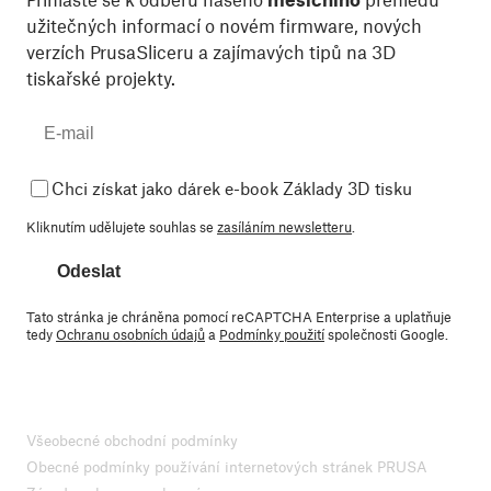
užitečných informací o novém firmware, nových
verzích PrusaSliceru a zajímavých tipů na 3D
tiskařské projekty.
Chci získat jako dárek e-book Základy 3D tisku
Kliknutím udělujete souhlas se
zasíláním newsletteru
.
Odeslat
Tato stránka je chráněna pomocí reCAPTCHA Enterprise a uplatňuje
tedy
Ochranu osobních údajů
a
Podmínky použití
společnosti Google.
Všeobecné obchodní podmínky
Obecné podmínky používání internetových stránek PRUSA