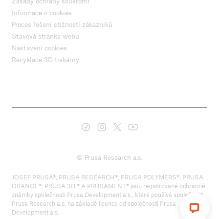
Zásady ochrany soukromí
Informace o cookies
Proces řešení stížností zákazníků
Stavová stránka webu
Nastavení cookies
Recyklace 3D tiskárny
© Prusa Research a.s.
JOSEF PRUSA®, PRUSA RESEARCH®, PRUSA POLYMERS®, PRUSA
ORANGE®, PRUSA 3D ® A PRUSAMENT® jsou registrované ochranné
známky společnosti Prusa Development a.s., které používá společnost
Prusa Research a.s. na základě licence od společnosti Prusa
Development a.s.