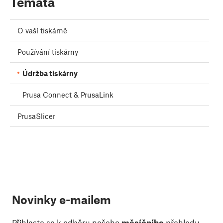
Témata
O vaší tiskárně
Používání tiskárny
Údržba tiskárny
Prusa Connect & PrusaLink
PrusaSlicer
Novinky e-mailem
Přihlaste se k odběru našeho
měsíčního
přehledu