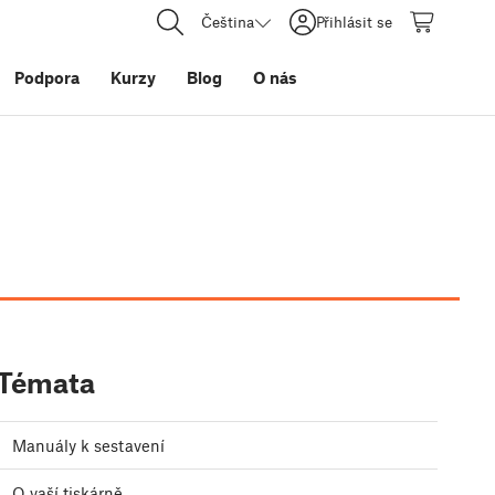
Čeština
Přihlásit se
Podpora
Kurzy
Blog
O nás
Témata
Manuály k sestavení
O vaší tiskárně