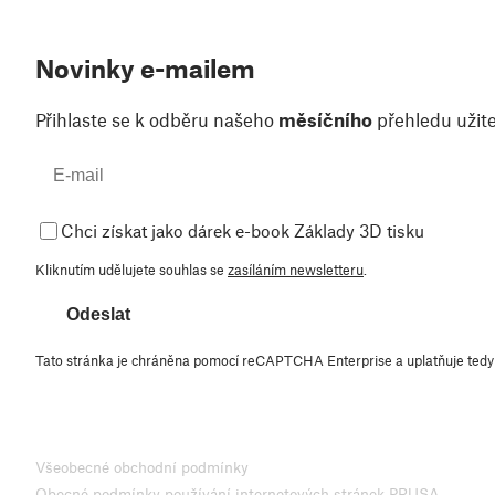
Novinky e-mailem
Přihlaste se k odběru našeho
měsíčního
přehledu užite
Chci získat jako dárek e-book Základy 3D tisku
Kliknutím udělujete souhlas se
zasíláním newsletteru
.
Odeslat
Tato stránka je chráněna pomocí reCAPTCHA Enterprise a uplatňuje ted
Všeobecné obchodní podmínky
Obecné podmínky používání internetových stránek PRUSA