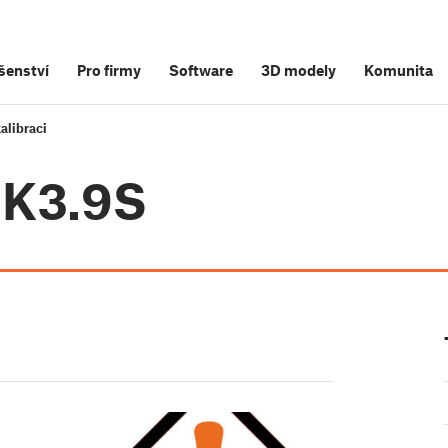
šenství
Pro firmy
Software
3D modely
Komunita
alibraci
MK3.9S