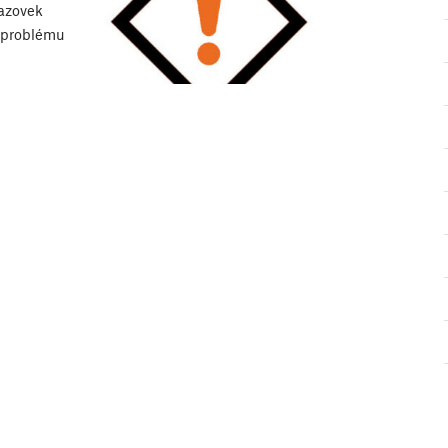
razovek
ě problému