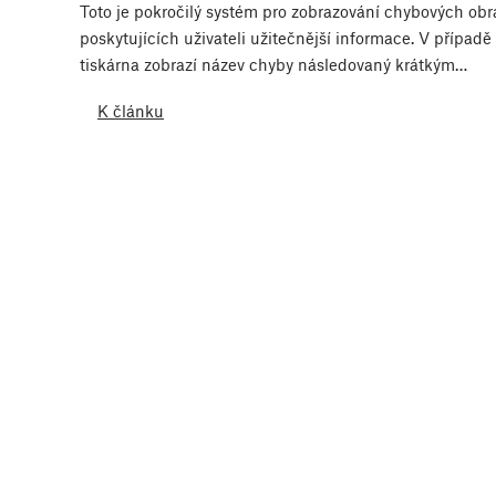
Toto je pokročilý systém pro zobrazování chybových ob
poskytujících uživateli užitečnější informace. V případ
tiskárna zobrazí název chyby následovaný krátkým…
K článku