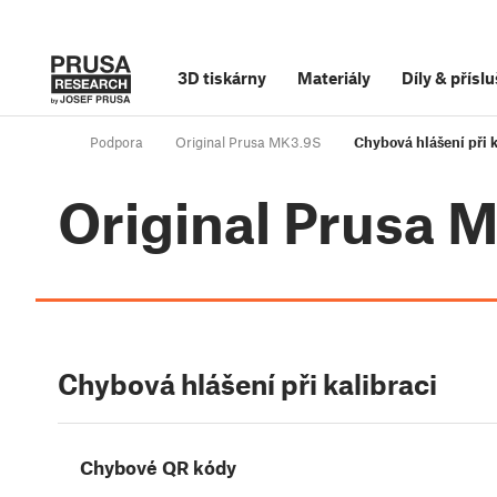
3D tiskárny
Materiály
Díly
&
příslu
Podpora
Original Prusa MK3.9S
Chybová hlášení při k
Original Prusa 
Chybová hlášení při kalibraci
Chybové QR kódy