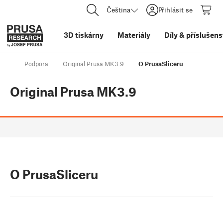
Čeština
Přihlásit se
3D tiskárny
Materiály
Díly
&
příslušens
Podpora
Original Prusa MK3.9
O PrusaSliceru
Original Prusa MK3.9
O PrusaSliceru