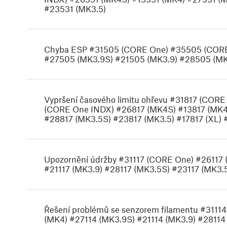
#23531 (MK3.5)
Chyba ESP #31505 (CORE One) #35505 (CORE
#27505 (MK3.9S) #21505 (MK3.9) #28505 (MK
Vypršení časového limitu ohřevu #31817 (COR
(CORE One INDX) #26817 (MK4S) #13817 (MK4)
#28817 (MK3.5S) #23817 (MK3.5) #17817 (XL) 
Upozornění údržby #31117 (CORE One) #26117 
#21117 (MK3.9) #28117 (MK3.5S) #23117 (MK3.
Řešení problémů se senzorem filamentu #3111
(MK4) #27114 (MK3.9S) #21114 (MK3.9) #28114