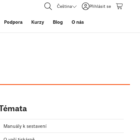
Čeština
Přihlásit se
Podpora
Kurzy
Blog
O nás
Témata
Manuály k sestavení
O vaší tiskárně