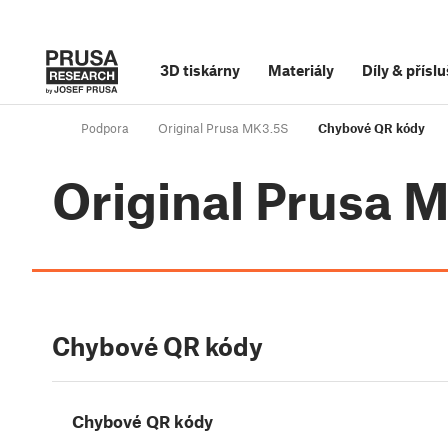
3D tiskárny
Materiály
Díly
&
příslu
Podpora
Original Prusa MK3.5S
Chybové QR kódy
Original Prusa 
Chybové QR kódy
Chybové QR kódy