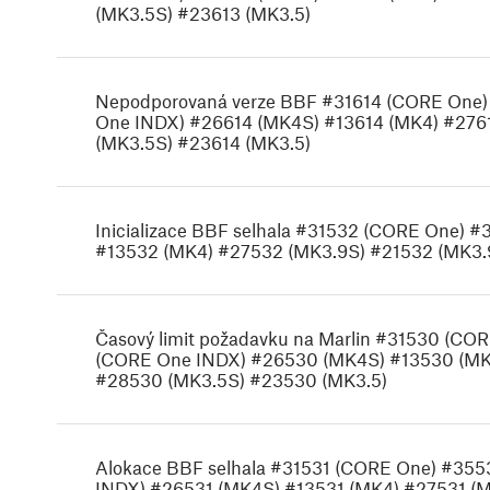
(MK3.5S) #23613 (MK3.5)
Nepodporovaná verze BBF #31614 (CORE One)
One INDX) #26614 (MK4S) #13614 (MK4) #2761
(MK3.5S) #23614 (MK3.5)
Inicializace BBF selhala #31532 (CORE One)
#13532 (MK4) #27532 (MK3.9S) #21532 (MK3.
Časový limit požadavku na Marlin #31530 (C
(CORE One INDX) #26530 (MK4S) #13530 (MK
#28530 (MK3.5S) #23530 (MK3.5)
Alokace BBF selhala #31531 (CORE One) #35
INDX) #26531 (MK4S) #13531 (MK4) #27531 (M