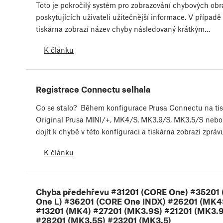
Toto je pokročilý systém pro zobrazování chybových ob
poskytujících uživateli užitečnější informace. V případ
tiskárna zobrazí název chyby následovaný krátkým…
K článku
Registrace Connectu selhala
Co se stalo? Během konfigurace Prusa Connectu na ti
Original Prusa MINI/+, MK4/S, MK3.9/S, MK3.5/S neb
dojít k chybě v této konfiguraci a tiskárna zobrazí zprá
K článku
Chyba předehřevu #31201 (CORE One) #35201
One L) #36201 (CORE One INDX) #26201 (MK4
#13201 (MK4) #27201 (MK3.9S) #21201 (MK3.9
#28201 (MK3.5S) #23201 (MK3.5)