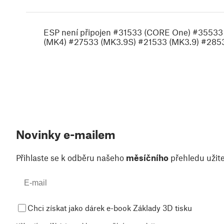
ESP není připojen #31533 (CORE One) #3553
(MK4) #27533 (MK3.9S) #21533 (MK3.9) #285
Novinky e-mailem
Přihlaste se k odběru našeho
měsíčního
přehledu užite
Chci získat jako dárek e-book Základy 3D tisku