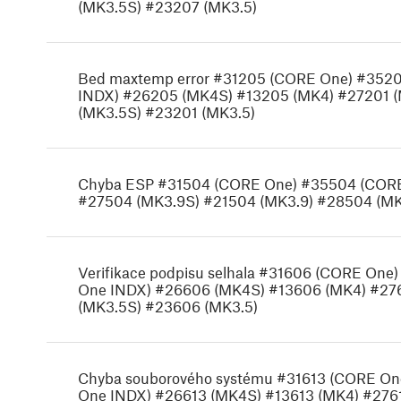
(MK3.5S) #23207 (MK3.5)
Bed maxtemp error #31205 (CORE One) #352
INDX) #26205 (MK4S) #13205 (MK4) #27201 (
(MK3.5S) #23201 (MK3.5)
Chyba ESP #31504 (CORE One) #35504 (CORE
#27504 (MK3.9S) #21504 (MK3.9) #28504 (MK
Verifikace podpisu selhala #31606 (CORE On
One INDX) #26606 (MK4S) #13606 (MK4) #27
(MK3.5S) #23606 (MK3.5)
Chyba souborového systému #31613 (CORE On
One INDX) #26613 (MK4S) #13613 (MK4) #2761