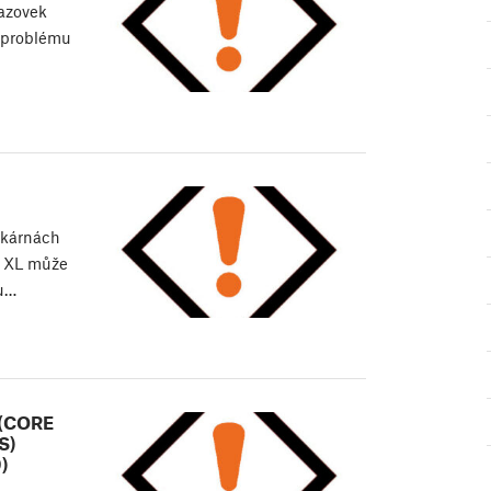
razovek
ě problému
skárnách
o XL může
vu…
 (CORE
S)
)