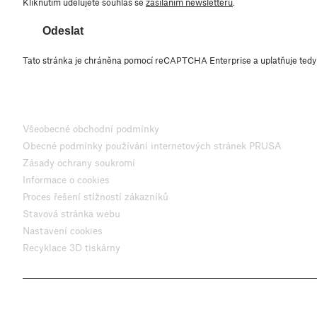
Kliknutím udělujete souhlas se
zasíláním newsletteru
.
Odeslat
Tato stránka je chráněna pomocí reCAPTCHA Enterprise a uplatňuje ted
Všeobecné obchodní podmínky
Obecné podmínky používání internetových stránek PRUSA
Zásady ochrany soukromí
Informace o cookies
Proces řešení stížností zákazníků
Stavová stránka webu
Nastavení cookies
Recyklace 3D tiskárny