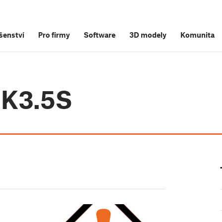
šenství
Pro firmy
Software
3D modely
Komunita
MK3.5S