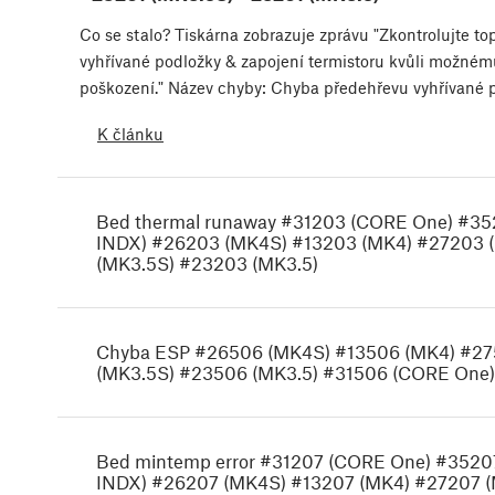
Co se stalo? Tiskárna zobrazuje zprávu "Zkontrolujte to
vyhřívané podložky & zapojení termistoru kvůli možném
poškození." Název chyby: Chyba předehřevu vyhřívané 
K článku
Bed thermal runaway #31203 (CORE One) #3
INDX) #26203 (MK4S) #13203 (MK4) #27203 
(MK3.5S) #23203 (MK3.5)
Chyba ESP #26506 (MK4S) #13506 (MK4) #27
(MK3.5S) #23506 (MK3.5) #31506 (CORE One)
Bed mintemp error #31207 (CORE One) #352
INDX) #26207 (MK4S) #13207 (MK4) #27207 (