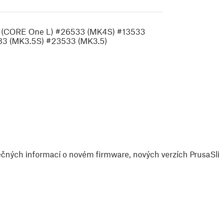
3 (CORE One L) #26533 (MK4S) #13533
33 (MK3.5S) #23533 (MK3.5)
čných informací o novém firmware, nových verzích PrusaSlic