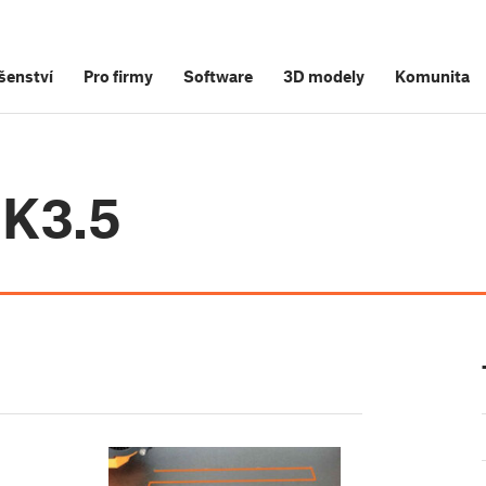
šenství
Pro firmy
Software
3D modely
Komunita
MK3.5