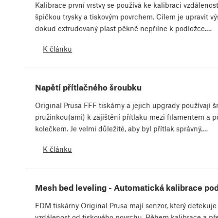
Kalibrace první vrstvy se používá ke kalibraci vzdálenos
špičkou trysky a tiskovým povrchem. Cílem je upravit výš
dokud extrudovaný plast pěkně nepřilne k podložce.…
K článku
Napětí přítlačného šroubku
Original Prusa FFF tiskárny a jejich upgrady používají š
pružinkou(ami) k zajištění přítlaku mezi filamentem a 
kolečkem. Je velmi důležité, aby byl přítlak správný.…
K článku
Mesh bed leveling - Automatická kalibrace po
FDM tiskárny Original Prusa mají senzor, který detekuje
vzdálenost od tiskového povrchu. Během kalibrace a p