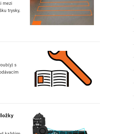
ti mezi
ku trysky,
roub(y) s
podávacím
dložky
řed každým