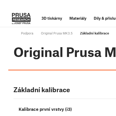
3D tiskárny
Materiály
Díly
&
příslu
Podpora
Original Prusa MK3.5
Základní kalibrace
Original Prusa 
Základní kalibrace
Kalibrace první vrstvy (i3)