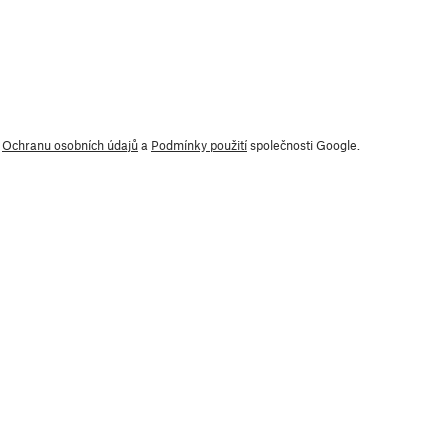
y
Ochranu osobních údajů
a
Podmínky použití
společnosti Google.