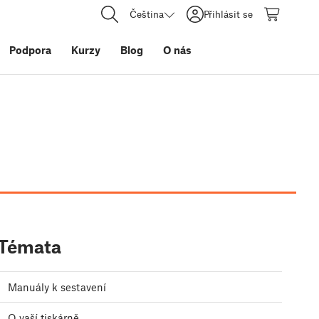
Čeština
Přihlásit se
Podpora
Kurzy
Blog
O nás
Témata
Manuály k sestavení
O vaší tiskárně