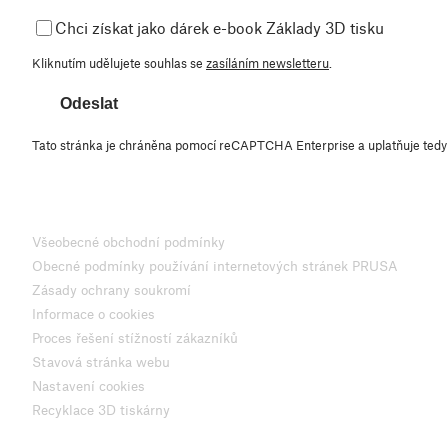
Chci získat jako dárek e-book Základy 3D tisku
Kliknutím udělujete souhlas se
zasíláním newsletteru
.
Odeslat
Tato stránka je chráněna pomocí reCAPTCHA Enterprise a uplatňuje ted
Všeobecné obchodní podmínky
Obecné podmínky používání internetových stránek PRUSA
Zásady ochrany soukromí
Informace o cookies
Proces řešení stížností zákazníků
Stavová stránka webu
Nastavení cookies
Recyklace 3D tiskárny