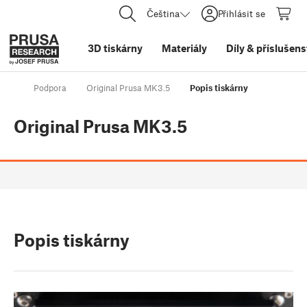
Čeština
Přihlásit se
3D tiskárny
Materiály
Díly
&
příslušens
Podpora
Original Prusa MK3.5
Popis tiskárny
Original Prusa MK3.5
Popis tiskárny