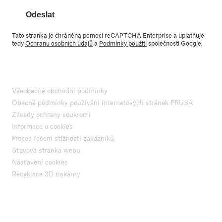
Odeslat
Tato stránka je chráněna pomocí reCAPTCHA Enterprise a uplatňuje
tedy
Ochranu osobních údajů
a
Podmínky použití
společnosti Google.
Všeobecné obchodní podmínky
Obecné podmínky používání internetových stránek PRUSA
Zásady ochrany soukromí
Informace o cookies
Proces řešení stížností zákazníků
Stavová stránka webu
Nastavení cookies
Recyklace 3D tiskárny