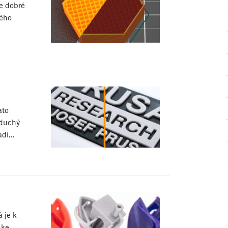
je dobré
tého
ato
oduchý
ladí…
 je k
 ke