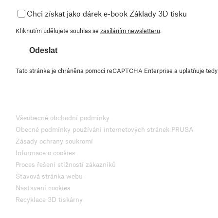
Chci získat jako dárek e-book Základy 3D tisku
Kliknutím udělujete souhlas se
zasíláním newsletteru
.
Odeslat
Tato stránka je chráněna pomocí reCAPTCHA Enterprise a uplatňuje ted
Všeobecné obchodní podmínky
Obecné podmínky používání internetových stránek PRUSA
Zásady ochrany soukromí
Informace o cookies
Proces řešení stížností zákazníků
Stavová stránka webu
Nastavení cookies
Recyklace 3D tiskárny