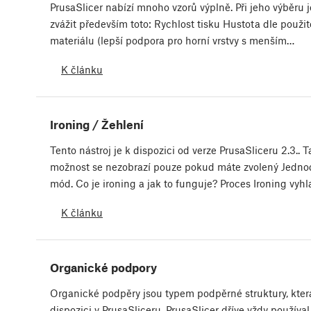
PrusaSlicer nabízí mnoho vzorů výplně. Při jeho výběru 
zvážit především toto: Rychlost tisku Hustota dle použi
materiálu (lepší podpora pro horní vrstvy s menším…
K článku
Ironing / Žehlení
Tento nástroj je k dispozici od verze PrusaSliceru 2.3.. T
možnost se nezobrazí pouze pokud máte zvolený Jedn
mód. Co je ironing a jak to funguje? Proces Ironing vyh
K článku
Organické podpory
Organické podpěry jsou typem podpěrné struktury, která
dispozici v PrusaSliceru. PrusaSlicer dříve vždy používal