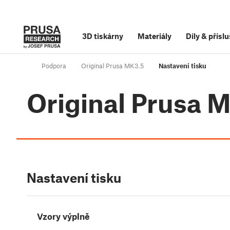
3D tiskárny
Materiály
Díly
&
příslu
Podpora
Original Prusa MK3.5
Nastavení tisku
Original Prusa 
Nastavení tisku
Vzory výplně