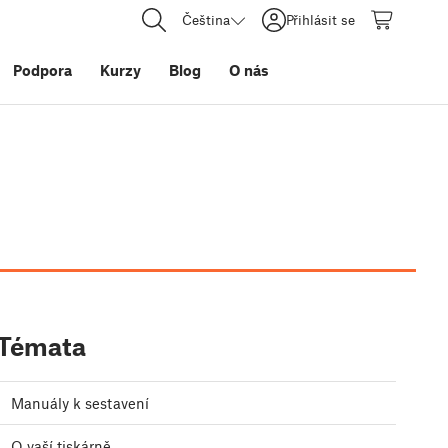
Čeština
Přihlásit se
Podpora
Kurzy
Blog
O nás
Témata
Manuály k sestavení
O vaší tiskárně