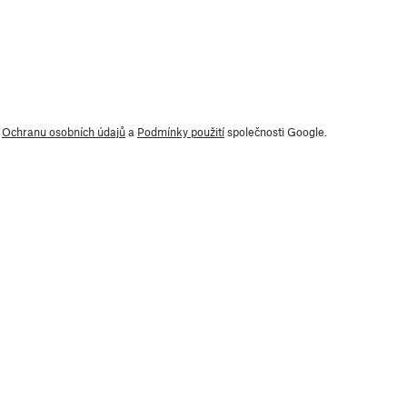
y
Ochranu osobních údajů
a
Podmínky použití
společnosti Google.