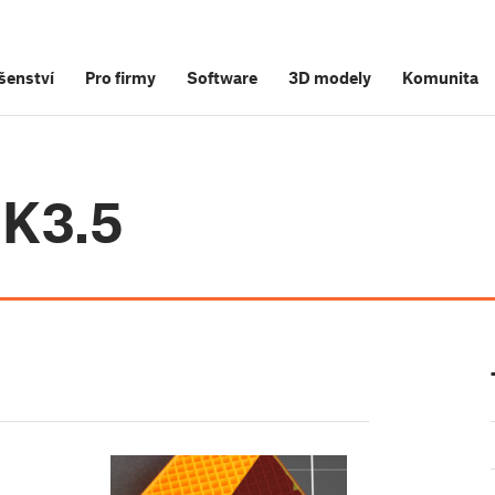
šenství
Pro firmy
Software
3D modely
Komunita
MK3.5