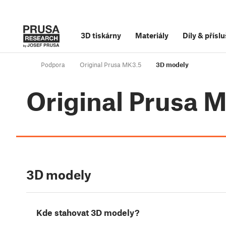
3D tiskárny
Materiály
Díly
&
příslu
Podpora
Original Prusa MK3.5
3D modely
Original Prusa 
3D modely
Kde stahovat 3D modely?