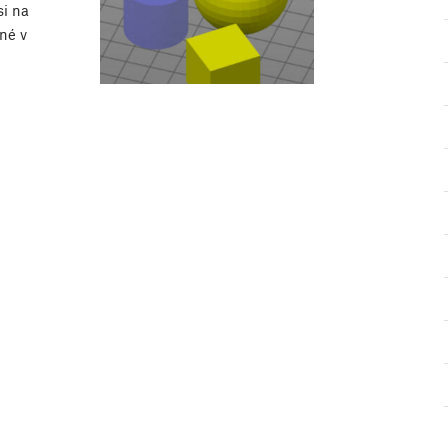
si na
lné v