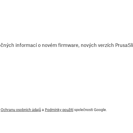
čných informací o novém firmware, nových verzích PrusaSlic
y
Ochranu osobních údajů
a
Podmínky použití
společnosti Google.