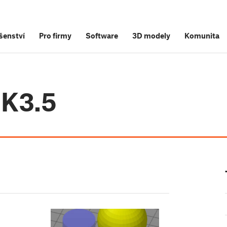
šenství
Pro firmy
Software
3D modely
Komunita
MK3.5