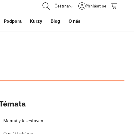
Čeština
Přihlásit se
Podpora
Kurzy
Blog
O nás
Témata
Manuály k sestavení
O vaší tiskárně