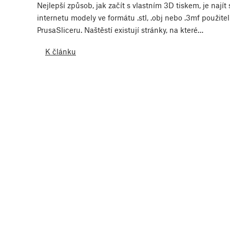
Nejlepší způsob, jak začít s vlastním 3D tiskem, je najít 
internetu modely ve formátu .stl, .obj nebo .3mf použite
PrusaSliceru. Naštěstí existují stránky, na které…
K článku