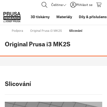
Čeština
Přihlásit se
3D tiskárny
Materiály
Díly
&
příslušens
Podpora
Original Prusa i3 MK2S
Slicování
Original Prusa i3 MK2S
Slicování