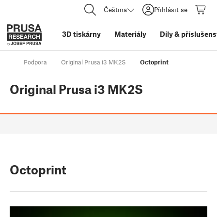
Čeština
Přihlásit se
3D tiskárny
Materiály
Díly
&
příslušens
Podpora
Original Prusa i3 MK2S
Octoprint
Original Prusa i3 MK2S
Octoprint