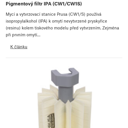
Pigmentový filtr IPA (CW1/CW1S)
Mycí a vytvrzovací stanice Prusa (CW1/S) používá
isopropylalkohol (IPA) k omytí nevytvrzené pryskyřice
(resinu) kolem tiskového modelu před vytvrzením. Zejména
při prvním omytí…
K článku