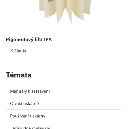
Pigmentový filtr IPA
K článku
Témata
Manuály k sestavení
O vaší tiskárně
Používání tiskárny
Průvodce materiály