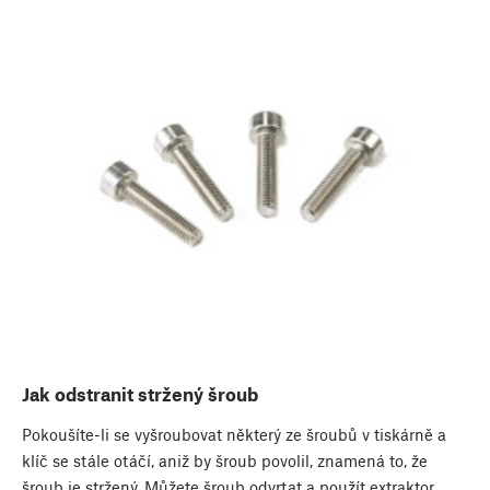
Jak odstranit stržený šroub
Pokoušíte-li se vyšroubovat některý ze šroubů v tiskárně a
klíč se stále otáčí, aniž by šroub povolil, znamená to, že
šroub je stržený. Můžete šroub odvrtat a použít extraktor,…