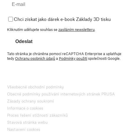
Chci získat jako dárek e-book Základy 3D tisku
Kliknutím udělujete souhlas se
zasíláním newsletteru
.
Odeslat
Tato stránka je chráněna pomocí reCAPTCHA Enterprise a uplatňuje
tedy
Ochranu osobních údajů
a
Podmínky použití
společnosti Google.
Všeobecné obchodní podmínky
Obecné podmínky používání internetových stránek PRUSA
Zásady ochrany soukromí
Informace o cookies
Proces řešení stížností zákazníků
Stavová stránka webu
Nastavení cookies