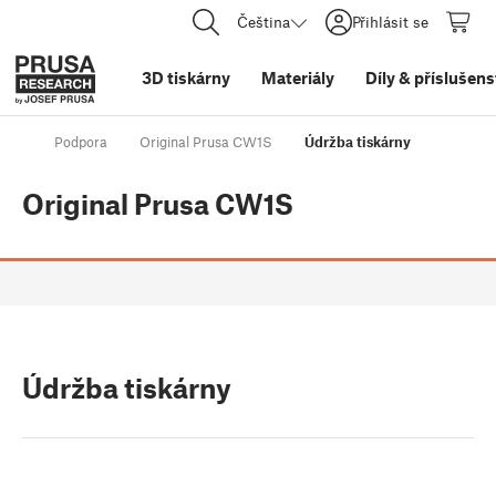
Čeština
Přihlásit se
3D tiskárny
Materiály
Díly
&
příslušens
Podpora
Original Prusa CW1S
Údržba tiskárny
Original Prusa CW1S
Údržba tiskárny