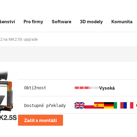
šenství
Pro firmy
Software
3D modely
Komunita
MK2 na MK2.5S upgrade
Vysoká
Obtížnost
Dostupné překlady
Začít s montáží