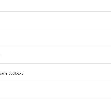
E
ívané podložky