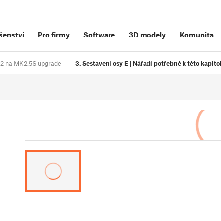
šenství
Pro firmy
Software
3D modely
Komunita
MK2 na MK2.5S upgrade
3. Sestavení osy E | Nářadí potřebné k této kapito