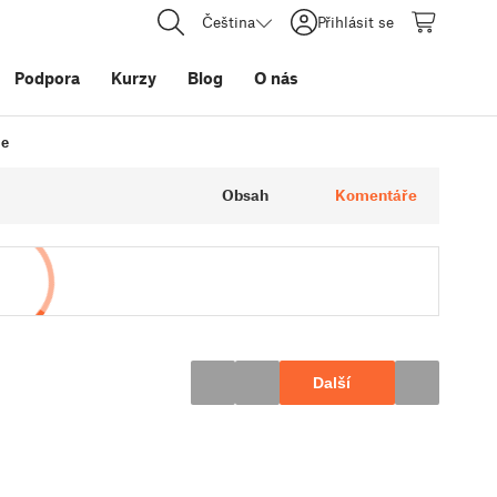
Čeština
Přihlásit se
Podpora
Kurzy
Blog
O nás
le
Obsah
Komentáře
Další