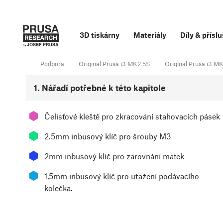
3D tiskárny
Materiály
Díly
&
příslu
Podpora
Original Prusa i3 MK2.5S
Original Prusa i3 
1. Nářadí potřebné k této kapitole
⬢
Čelisťové kleště pro zkracování stahovacích pásek
⬢
2.5mm inbusový klíč pro šrouby M3
⬢
2mm inbusový klíč pro zarovnání matek
⬢
1,5mm inbusový klíč pro utažení podávacího
kolečka.