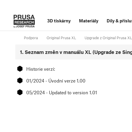
3D tiskárny
Materiály
Díly
&
příslu
Podpora
Original Prusa XL
Upgrade z Original Prusa XL 
1. Seznam změn v manuálu XL (Upgrade ze Sing
⬢
Historie verzí:
⬢
01/2024 - Úvodní verze 1.00
⬢
05/2024 - Updated to version 1.01