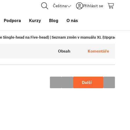
Čeština
Přihlásit se
Podpora
Kurzy
Blog
O nás
 Single-head na Five-head) | Seznam změn v manuálu XL (Upgrade ze Sin
Obsah
Komentáře
Další