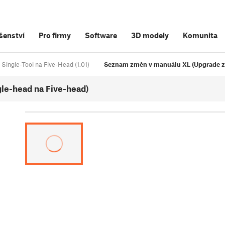
šenství
Pro firmy
Software
3D modely
Komunita
Single-Tool na Five-Head (1.01)
Seznam změn v manuálu XL (Upgrade ze
le-head na Five-head)