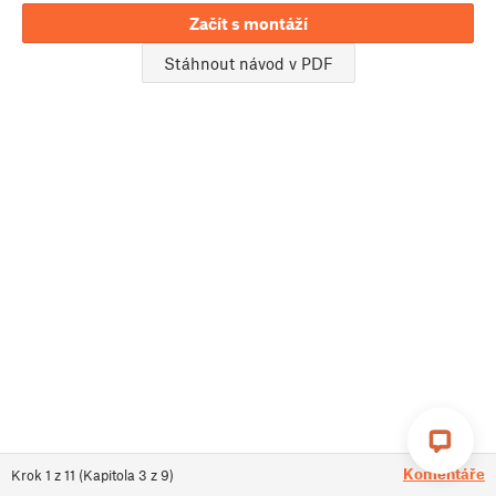
Začít s montáží
Stáhnout návod v PDF
Komentáře
Krok
1
z
11
(
Kapitola
3
z
9
)