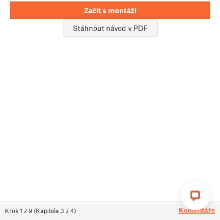
Začít s montáží
Stáhnout návod v PDF
Komentáře
Krok
1
z
9
(
Kapitola
3
z
4
)