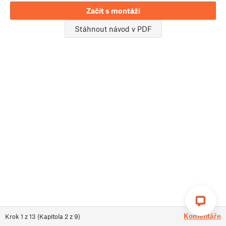
Začít s montáží
Stáhnout návod v PDF
Komentáře
Krok
1
z
13
(
Kapitola
2
z
9
)