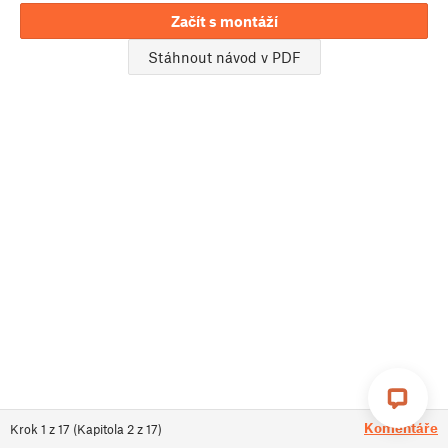
Začít s montáží
Stáhnout návod v PDF
Komentáře
Krok
1
z
17
(
Kapitola
2
z
17
)