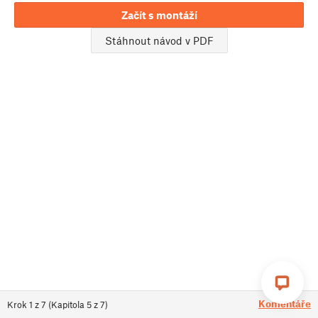
Začít s montáží
Stáhnout návod v PDF
Komentáře
Krok
1
z
7
(
Kapitola
5
z
7
)