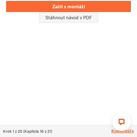
Začít s montáží
Stáhnout návod v PDF
Komentáře
Krok
1
z
20
(
Kapitola
16
z
21
)