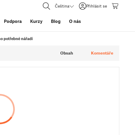
Čeština
Přihlásit se
Podpora
Kurzy
Blog
O nás
no potřebné nářadí
Obsah
Komentáře