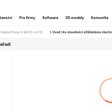
šenství
Pro firmy
Software
3D modely
Komunita
Original Prusa i3 MK3S (v3.15)
1. Úvod | Ke stavebnici přikládáme všech
nářadí