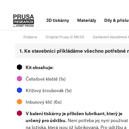
3D tiskárny
Materiály
Díly
&
příslu
Podpora
Original Prusa i3 MK3S
Sestavení stavebnice 
1. Ke stavebnici přikládáme všechno potřebné 
⬢
Kit obsahuje:
⬢
Čelisťové kleště (1x)
⬢
Křížový šroubovák (1x)
⬢
Inbusový klíč (6x)
⬢
V balení tiskárny je přiložen lubrikant, který je
určený pro údržbu.
Není potřeba jej nyní používat
na ložiska, která jsou již lubrikovaná. Pro údržbu a