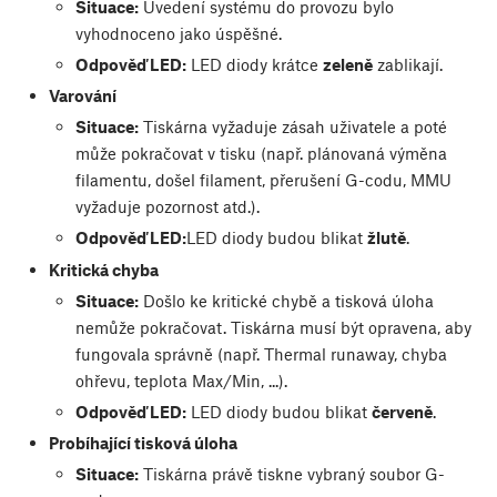
Situace:
Uvedení systému do provozu bylo
vyhodnoceno jako úspěšné.
Odpověď LED:
LED diody krátce
zeleně
zablikají.
Varování
Situace:
Tiskárna vyžaduje zásah uživatele a poté
může pokračovat v tisku (např. plánovaná výměna
filamentu, došel filament, přerušení G-codu, MMU
vyžaduje pozornost atd.).
Odpověď LED:
LED diody budou blikat
žlutě
.
Kritická chyba
Situace:
Došlo ke kritické chybě a tisková úloha
nemůže pokračovat. Tiskárna musí být opravena, aby
fungovala správně (např. Thermal runaway, chyba
ohřevu, teplota Max/Min, ...).
Odpověď LED:
LED diody budou blikat
červeně
.
Probíhající tisková úloha
Situace:
Tiskárna právě tiskne vybraný soubor G-