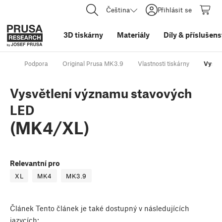
Čeština
Přihlásit se
3D tiskárny
Materiály
Díly
&
příslušens
Podpora
Original Prusa MK3.9
Vlastnosti tiskárny
Vysvě
Vysvětlení významu stavových
LED
(MK4/XL)
Relevantní pro
XL
MK4
MK3.9
Článek
Tento článek je také dostupný v následujících
jazycích: