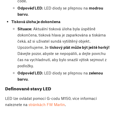
code.
Odpověď LED:
LED diody se přepnou na
modrou
barvu
.
Tisková úloha je dokončena
Situace:
Aktuální tisková úloha byla úspěšně
dokončena, tisková hlava je zaparkována a tiskárna
čeká, až si uživatel sundá vytištěný objekt.
Upozorňujeme, že
tiskový plát může být ještě horký!
Dávejte pozor, abyste se nepopálili, a dejte povrchu
čas na vychladnutí, aby bylo snazší výtisk sejmout z
podložky.
Odpověď LED:
LED diody se přepnou na
zelenou
barvu
.
Definované stavy LED
LED lze ovládat pomocí G-codu M150, více informací
naleznete na
stránkách FW Marlin
.