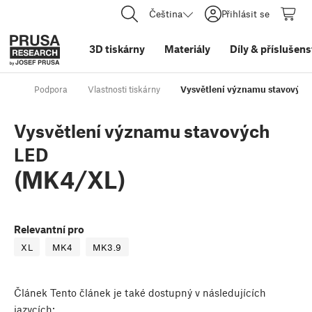
Čeština
Přihlásit se
3D tiskárny
Materiály
Díly
&
příslušens
Podpora
Vlastnosti tiskárny
Vysvětlení významu stavovýc
Vysvětlení významu stavových
LED
(MK4/XL)
Relevantní pro
XL
MK4
MK3.9
Článek
Tento článek je také dostupný v následujících
jazycích: