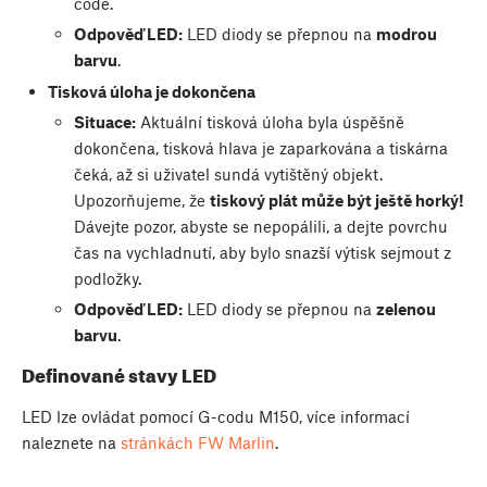
code.
Odpověď LED:
LED diody se přepnou na
modrou
barvu
.
Tisková úloha je dokončena
Situace:
Aktuální tisková úloha byla úspěšně
dokončena, tisková hlava je zaparkována a tiskárna
čeká, až si uživatel sundá vytištěný objekt.
Upozorňujeme, že
tiskový plát může být ještě horký!
Dávejte pozor, abyste se nepopálili, a dejte povrchu
čas na vychladnutí, aby bylo snazší výtisk sejmout z
podložky.
Odpověď LED:
LED diody se přepnou na
zelenou
barvu
.
Definované stavy LED
LED lze ovládat pomocí G-codu M150, více informací
naleznete na
stránkách FW Marlin
.