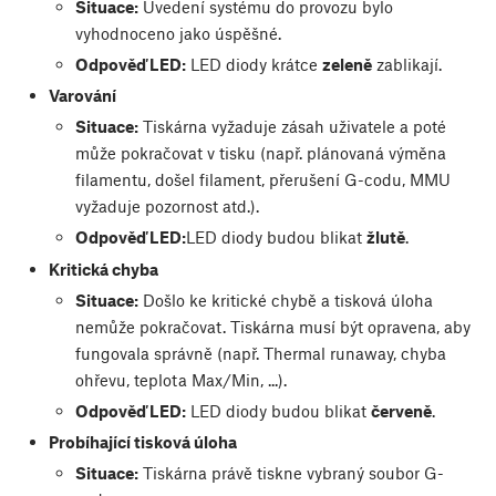
Situace:
Uvedení systému do provozu bylo
vyhodnoceno jako úspěšné.
Odpověď LED:
LED diody krátce
zeleně
zablikají.
Varování
Situace:
Tiskárna vyžaduje zásah uživatele a poté
může pokračovat v tisku (např. plánovaná výměna
filamentu, došel filament, přerušení G-codu, MMU
vyžaduje pozornost atd.).
Odpověď LED:
LED diody budou blikat
žlutě
.
Kritická chyba
Situace:
Došlo ke kritické chybě a tisková úloha
nemůže pokračovat. Tiskárna musí být opravena, aby
fungovala správně (např. Thermal runaway, chyba
ohřevu, teplota Max/Min, ...).
Odpověď LED:
LED diody budou blikat
červeně
.
Probíhající tisková úloha
Situace:
Tiskárna právě tiskne vybraný soubor G-