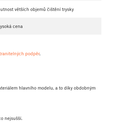
utnost větších objemů čištění trysky
ysoká cena
tranitelných podpěr
.
teriálem hlavního modelu, a to díky obdobným
co nejsušší.