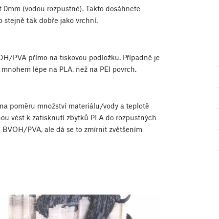
t 0mm (vodou rozpustné). Takto dosáhnete
 stejně tak dobře jako vrchní.
BVOH/PVA přímo na tiskovou podložku. Případně je
ne mnohem lépe na PLA, než na PEI povrch.
 na poměru množství materiálu/vody a teplotě
hou vést k zatisknutí zbytků PLA do rozpustných
 BVOH/PVA, ale dá se to zmírnit zvětšením