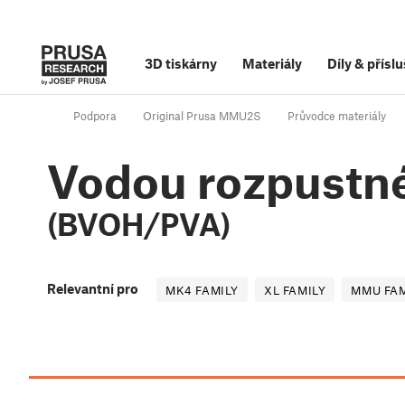
3D tiskárny
Materiály
Díly
&
příslu
Podpora
Original Prusa MMU2S
Průvodce materiály
Vodou rozpustn
(BVOH/PVA)
Relevantní pro
MK4 FAMILY
XL FAMILY
MMU FAM