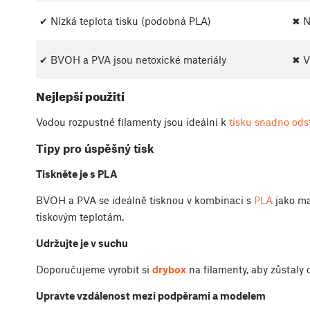
✔ Nízká teplota tisku (podobná PLA)
✖ N
✔ BVOH a PVA jsou netoxické materiály
✖ V
Nejlepší použití
Vodou rozpustné filamenty jsou ideální k
tisku snadno ods
Tipy pro úspěšný tisk
Tiskněte je s PLA
BVOH a PVA se ideálně tisknou v kombinaci s
PLA
jako ma
tiskovým teplotám.
Udržujte je v suchu
Doporučujeme vyrobit si
drybox
na filamenty, aby zůstaly 
Upravte vzdálenost mezi podpěrami a modelem