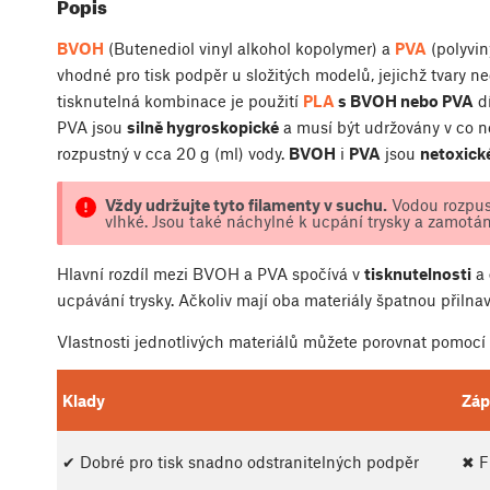
Popis
BVOH
(Butenediol vinyl alkohol kopolymer) a
PVA
(polyvin
vhodné pro tisk podpěr u složitých modelů, jejichž tvary n
tisknutelná kombinace je použití
PLA
s BVOH nebo PVA
dí
PVA jsou
silně hygroskopické
a musí být udržovány v co n
rozpustný v cca 20 g (ml) vody.
BVOH
i
PVA
jsou
netoxick
Vždy udržujte tyto filamenty v suchu.
Vodou rozpust
vlhké. Jsou také náchylné k ucpání trysky a zamotán
Hlavní rozdíl mezi BVOH a PVA spočívá v
tisknutelnosti
a
ucpávání trysky. Ačkoliv mají oba materiály špatnou přiln
Vlastnosti jednotlivých materiálů můžete porovnat pomocí
Klady
Záp
✔ Dobré pro tisk snadno odstranitelných podpěr
✖ F