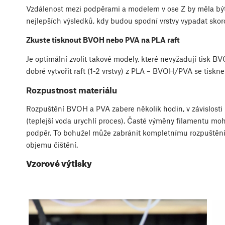
Vzdálenost mezi podpěrami a modelem v ose Z by měla bý
nejlepších výsledků, kdy budou spodní vrstvy vypadat skoro
Zkuste tisknout BVOH nebo PVA na PLA raft
Je optimální zvolit takové modely, které nevyžadují tisk 
dobré vytvořit raft (1-2 vrstvy) z PLA – BVOH/PVA se tisk
Rozpustnost materiálu
Rozpuštění BVOH a PVA zabere několik hodin, v závislosti
(teplejší voda urychlí proces). Časté výměny filamentu mo
podpěr. To bohužel může zabránit kompletnímu rozpuštění
objemu čištění.
Vzorové výtisky