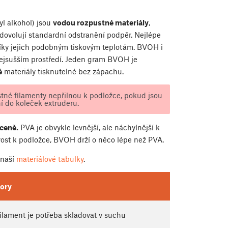
yl alkohol) jsou
vodou rozpustné materiály
,
edovolují standardní odstranění podpěr. Nejlépe
ky jejich podobným tiskovým teplotám. BVOH i
ejsušším prostředí. Jeden gram BVOH je
é
materiály tisknutelné bez zápachu.
né filamenty nepřilnou k podložce, pokud jsou
í do koleček extruderu.
ceně.
PVA je obvykle levnější, ale náchylnější k
avost k podložce, BVOH drží o něco lépe než PVA.
 naší
materiálové tabulky
.
ory
ilament je potřeba skladovat v suchu