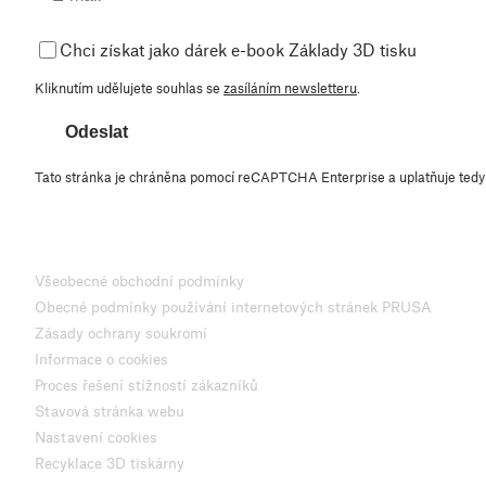
Chci získat jako dárek e-book Základy 3D tisku
Kliknutím udělujete souhlas se
zasíláním newsletteru
.
Odeslat
Tato stránka je chráněna pomocí reCAPTCHA Enterprise a uplatňuje ted
Všeobecné obchodní podmínky
Obecné podmínky používání internetových stránek PRUSA
Zásady ochrany soukromí
Informace o cookies
Proces řešení stížností zákazníků
Stavová stránka webu
Nastavení cookies
Recyklace 3D tiskárny