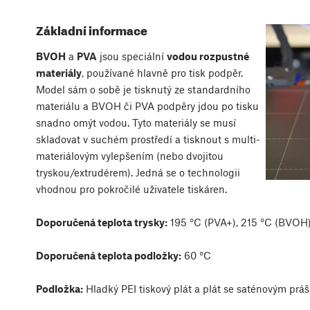
Základní informace
BVOH
a
PVA
jsou speciální
vodou rozpustné
materiály
, používané hlavně pro tisk podpěr.
Model sám o sobě je tisknutý ze standardního
materiálu a BVOH či PVA podpěry jdou po tisku
snadno omýt vodou. Tyto materiály se musí
skladovat v suchém prostředí a tisknout s multi-
materiálovým vylepšením (nebo dvojitou
tryskou/extrudérem). Jedná se o technologii
vhodnou pro pokročilé uživatele tiskáren.
Doporučená teplota trysky:
195 °C (PVA+), 215 °C (BVOH
Doporučená teplota podložky:
60 °C
Podložka:
Hladký PEI tiskový plát a plát se saténovým práš