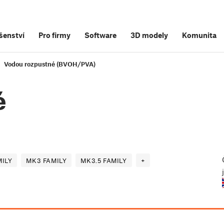
šenství
Pro firmy
Software
3D modely
Komunita
Vodou rozpustné (BVOH/PVA)
é
ILY
MK3 FAMILY
MK3.5 FAMILY
+