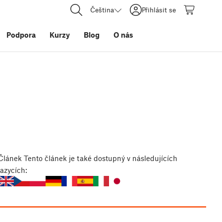
Čeština
Přihlásit se
Podpora
Kurzy
Blog
O nás
Článek
Tento článek je také dostupný v následujících
jazycích: