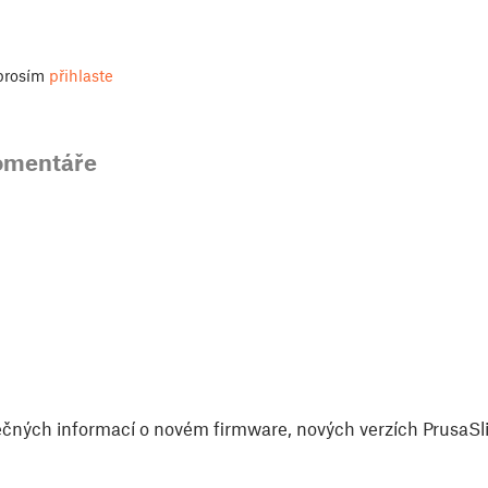
 prosím
přihlaste
omentáře
čných informací o novém firmware, nových verzích PrusaSlic