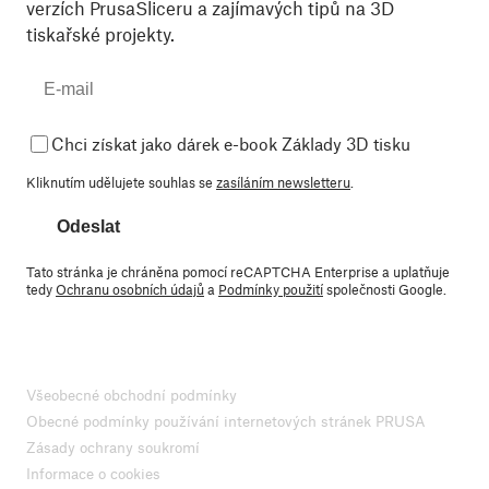
verzích PrusaSliceru a zajímavých tipů na 3D
tiskařské projekty.
Chci získat jako dárek e-book Základy 3D tisku
Kliknutím udělujete souhlas se
zasíláním newsletteru
.
Odeslat
Tato stránka je chráněna pomocí reCAPTCHA Enterprise a uplatňuje
tedy
Ochranu osobních údajů
a
Podmínky použití
společnosti Google.
Všeobecné obchodní podmínky
Obecné podmínky používání internetových stránek PRUSA
Zásady ochrany soukromí
Informace o cookies