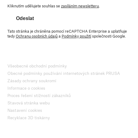
Kliknutím udělujete souhlas se
zasíláním newsletteru
.
Odeslat
Tato stránka je chráněna pomocí reCAPTCHA Enterprise a uplatňuje
tedy
Ochranu osobních údajů
a
Podmínky použití
společnosti Google.
Všeobecné obchodní podmínky
Obecné podmínky používání internetových stránek PRUSA
Zásady ochrany soukromí
Informace o cookies
Proces řešení stížností zákazníků
Stavová stránka webu
Nastavení cookies
Recyklace 3D tiskárny