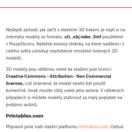
Nejlepší způsob, jak začít s vlastním 3D tiskem, je najít si na
internetu modely ve formátu
.stl, .obj nebo .3mf
použitelné
v PrusaSliceru. Naštěstí existují stránky, na které nadšenci z
celého světa umísťují nepřeberné množství hotových 3D
modelů.
3D modely jsou většinou volně ke stažení pod licencí
Creative Commons - Attribution - Non Commercial
licenses,
což znamená, že model nesmí být použit
komerčně. Jinak musíte vždy uvést jeho autora. V některých
případech si můžete modely stáhnout za malý poplatek na
podporu autorů.
Printables.com
Připravili jsme naši vlastní platformu
Printables.com
. Odtud