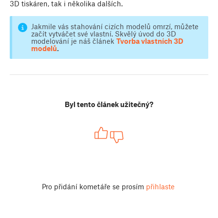
3D tiskáren, tak i několika dalších.
Jakmile vás stahování cizích modelů omrzí, můžete
začít vytváčet své vlastní. Skvělý úvod do 3D
modelování je náš článek
Tvorba vlastních 3D
modelů
.
Byl tento článek užitečný?
Pro přidání kometáře se prosím
přihlaste