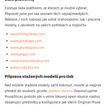
Existuje řada platforem, ze kterých je možné vybírat.
Připravili jsme pro vás seznam těch nejzajímavějších.
Některé z nich nabízejí jak volně stahovatelné, tak i placené
modely, v závislosti na vašich potřebách a rozpočtu.
www.thingiverse.com
www.pinshape.com
www.youmagine.com
www.yeggi.com
www.myminifactory.com
www.cults3d.com
Příprava stažených modelů pro tisk
Než můžete stažené modely začít tisknout, musíte je nejprve
převést do souborů .gcode,
pomocí sliceru
. Doporučujeme
PrusaSlicer, protože jde o velmi šikovný open-source nástroj
obsahující předvolby a konfigurace jak všech Original Prusa