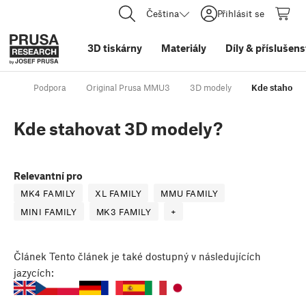
Čeština
Přihlásit se
3D tiskárny
Materiály
Díly
&
příslušens
Podpora
Original Prusa MMU3
3D modely
Kde stahova
Kde stahovat 3D modely?
Relevantní pro
MK4 FAMILY
XL FAMILY
MMU FAMILY
MINI FAMILY
MK3 FAMILY
+
Článek
Tento článek je také dostupný v následujících
jazycích: