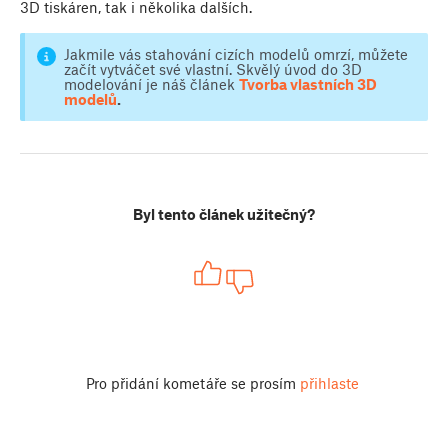
3D tiskáren, tak i několika dalších.
Jakmile vás stahování cizích modelů omrzí, můžete
začít vytváčet své vlastní. Skvělý úvod do 3D
modelování je náš článek
Tvorba vlastních 3D
modelů
.
Byl tento článek užitečný?
Pro přidání kometáře se prosím
přihlaste