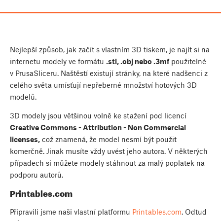
Nejlepší způsob, jak začít s vlastním 3D tiskem, je najít si na
internetu modely ve formátu
.stl, .obj nebo .3mf
použitelné
v PrusaSliceru. Naštěstí existují stránky, na které nadšenci z
celého světa umísťují nepřeberné množství hotových 3D
modelů.
3D modely jsou většinou volně ke stažení pod licencí
Creative Commons - Attribution - Non Commercial
licenses,
což znamená, že model nesmí být použit
komerčně. Jinak musíte vždy uvést jeho autora. V některých
případech si můžete modely stáhnout za malý poplatek na
podporu autorů.
Printables.com
Připravili jsme naši vlastní platformu
Printables.com
. Odtud