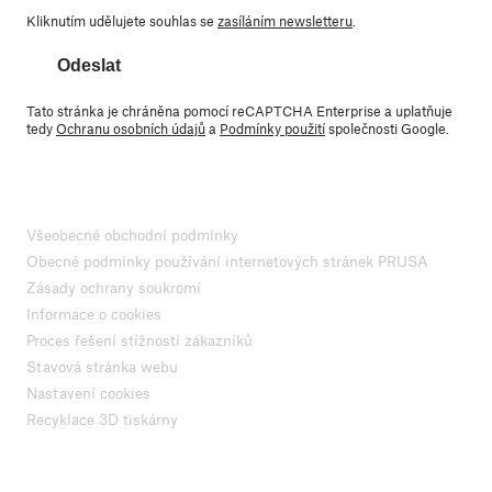
Kliknutím udělujete souhlas se
zasíláním newsletteru
.
Odeslat
Tato stránka je chráněna pomocí reCAPTCHA Enterprise a uplatňuje
tedy
Ochranu osobních údajů
a
Podmínky použití
společnosti Google.
Všeobecné obchodní podmínky
Obecné podmínky používání internetových stránek PRUSA
Zásady ochrany soukromí
Informace o cookies
Proces řešení stížností zákazníků
Stavová stránka webu
Nastavení cookies
Recyklace 3D tiskárny