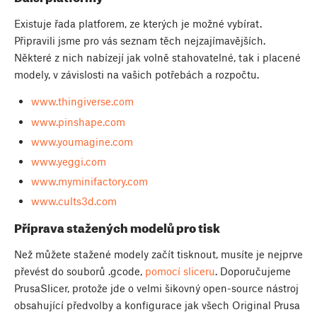
Existuje řada platforem, ze kterých je možné vybírat.
Připravili jsme pro vás seznam těch nejzajímavějších.
Některé z nich nabízejí jak volně stahovatelné, tak i placené
modely, v závislosti na vašich potřebách a rozpočtu.
www.thingiverse.com
www.pinshape.com
www.youmagine.com
www.yeggi.com
www.myminifactory.com
www.cults3d.com
Příprava stažených modelů pro tisk
Než můžete stažené modely začít tisknout, musíte je nejprve
převést do souborů .gcode,
pomocí sliceru
. Doporučujeme
PrusaSlicer, protože jde o velmi šikovný open-source nástroj
obsahující předvolby a konfigurace jak všech Original Prusa