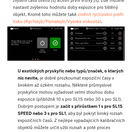
nastavit zvýšenou hodnotu doby expozice pro tištěný
objekt. Kromě toho můžete také
změnit rychlostní profil
tisku (Rychlejší/Pomalejší/Vysoká viskozita)
.
U exotických pryskyřic nebo typů/značek, o kterých
nic nevíte,
je dobré prozkoumat expoziční časy v
širokém až úzkém rozsahu. Některé průmyslové
pryskyřice mohou vyžadovat velmi dlouhou dobu
expozice (přibližně 10 s pro SL1S nebo 30 s pro SL1).
Dobrým postupem je
začít s přírůstkem 1 s pro SL1S
SPEED nebo 3 s pro SL1
, aby byl pokryt široký rozsah
expozičních časů. Z nejlépe vypadajících kalibračních
objektů můžete určit užší rozsah a poté proces