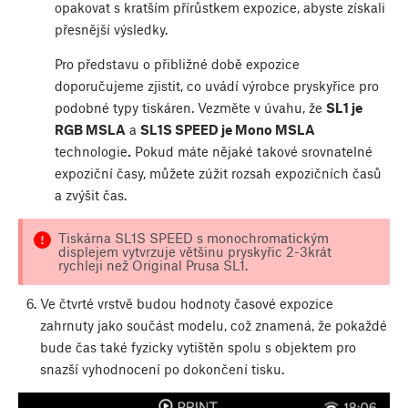
opakovat s kratším přírůstkem expozice, abyste získali
přesnější výsledky.
Pro představu o přibližné době expozice
doporučujeme zjistit, co uvádí výrobce pryskyřice pro
podobné typy tiskáren. Vezměte v úvahu, že
SL1 je
RGB MSLA
a
SL1S SPEED je Mono MSLA
technologie
.
Pokud máte nějaké takové srovnatelné
expoziční časy, můžete zúžit rozsah expozičních časů
a zvýšit čas.
Tiskárna SL1S SPEED s monochromatickým
displejem vytvrzuje většinu pryskyřic 2-3krát
rychleji než Original Prusa SL1.
Ve čtvrté vrstvě budou hodnoty časové expozice
zahrnuty jako součást modelu, což znamená, že pokaždé
bude čas také fyzicky vytištěn spolu s objektem pro
snazší vyhodnocení po dokončení tisku.