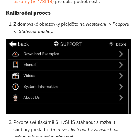
tiskárny (SL1/SL1S)
pro další podrobnosti.
Kalibrační proces
Z domovské obrazovky přejděte na
Nastavení -> Podpora
->
Stáhnout modely.
Povolte své tiskárně SL1/SL1S stáhnout a rozbalit
soubory příkladů.
To může chvíli trvat v závislosti na
vašem internetovém připojení.