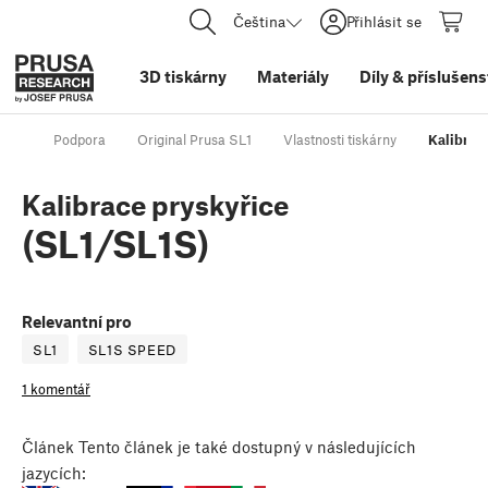
Čeština
Přihlásit se
3D tiskárny
Materiály
Díly
&
příslušens
Podpora
Original Prusa SL1
Vlastnosti tiskárny
Kalibrace
Kalibrace pryskyřice
(SL1/SL1S)
Relevantní pro
SL1
SL1S SPEED
1 komentář
Článek
Tento článek je také dostupný v následujících
jazycích: