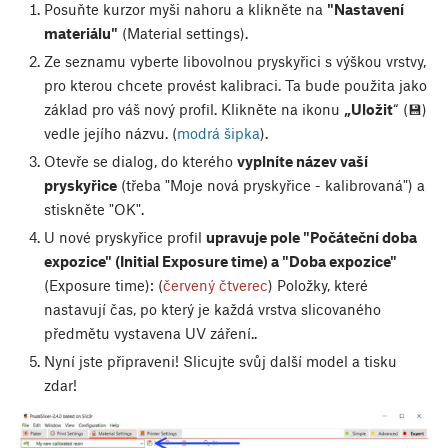
Posuňte kurzor myši nahoru a klikněte na
"Nastavení
materiálu"
(Material settings).
Ze seznamu vyberte libovolnou pryskyřici s výškou vrstvy,
pro kterou chcete provést kalibraci. Ta bude použita jako
základ pro váš nový profil. Klikněte na ikonu
„Uložit
“ (💾)
vedle jejího názvu. (
modrá šipka
).
Otevře se dialog, do kterého
vyplníte název vaší
pryskyřice
(třeba "Moje nová pryskyřice - kalibrovaná") a
stiskněte "OK".
U nové pryskyřice profil
upravuje pole "Počáteční doba
expozice" (Initial Exposure time) a "Doba expozice"
(Exposure time): (
červený čtverec
) Položky, které
nastavují čas, po který je každá vrstva slicovaného
předmětu vystavena UV záření..
Nyní jste připraveni! Slicujte svůj další model a tisku
zdar!