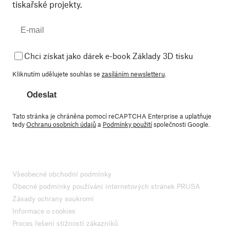
tiskařské projekty.
Chci získat jako dárek e-book Základy 3D tisku
Kliknutím udělujete souhlas se
zasíláním newsletteru
.
Odeslat
Tato stránka je chráněna pomocí reCAPTCHA Enterprise a uplatňuje
tedy
Ochranu osobních údajů
a
Podmínky použití
společnosti Google.
Všeobecné obchodní podmínky
Obecné podmínky používání internetových stránek PRUSA
Zásady ochrany soukromí
Informace o cookies
Proces řešení stížností zákazníků