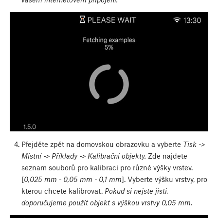
Přejděte zpět na domovskou obrazovku a vyberte
Tisk ->
Místní -> Příklady -> Kalibrační objekty.
Zde najdete
seznam souborů pro kalibraci pro různé výšky vrstev.
[
0,025 mm - 0,05 mm - 0,1 mm
]. Vyberte výšku vrstvy, pro
kterou chcete kalibrovat.
Pokud si nejste jisti,
doporučujeme použít objekt s výškou vrstvy 0,05 mm.