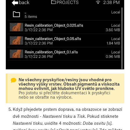
Ne všechny pryskyřice/resiny jsou vhodné pro
všechny výšky vrstev. Obsah pigmentů a viskozita
mohou ovlivnit, jak hluboko UV světlo pronikne.
Pro jistotu si přečtěte dokumentaci k pryskyřici
nebo se obraťte na výrobce.
Když přejedete prstem doprava, na obrazovce se zobrazí
dvě možnosti -
Nastavení tisku
a
Tisk
. Pokud stisknete
Nastavení tisku
, uvidíte 4 možnosti:
Doba osvitu [s],
zvýšení času osvitu [s]
a
Osvit první vrstvy [s].
Zde můžete