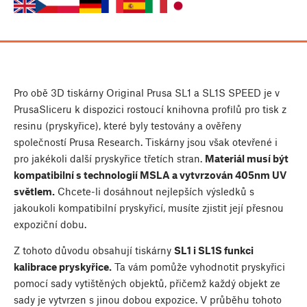
Pro obě 3D tiskárny Original Prusa SL1 a SL1S SPEED je v
PrusaSliceru k dispozici rostoucí knihovna profilů pro tisk z
resinu (pryskyřice), které byly testovány a ověřeny
společností Prusa Research. Tiskárny jsou však otevřené i
pro jakékoli další pryskyřice třetích stran.
Materiál musí být
kompatibilní s technologií MSLA a vytvrzován 405nm UV
světlem.
Chcete-li dosáhnout nejlepších výsledků s
jakoukoli kompatibilní pryskyřicí, musíte zjistit její přesnou
expoziční dobu.
Z tohoto důvodu obsahují tiskárny
SL1 i SL1S funkci
kalibrace pryskyřice.
Ta vám pomůže vyhodnotit pryskyřici
pomocí sady vytištěných objektů, přičemž každý objekt ze
sady je vytvrzen s jinou dobou expozice. V průběhu tohoto