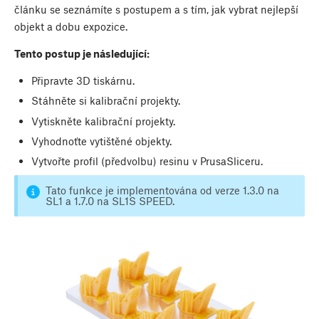
článku se seznámíte s postupem a s tím, jak vybrat nejlepší
objekt a dobu expozice.
Tento postup je následující:
Připravte 3D tiskárnu.
Stáhněte si kalibrační projekty.
Vytiskněte kalibrační projekty.
Vyhodnoťte vytištěné objekty.
Vytvořte profil (předvolbu) resinu v PrusaSliceru.
Tato funkce je implementována od verze 1.3.0 na
SL1 a 1.7.0 na SL1S SPEED.