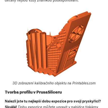
detaily nejsou vždy známkou podexponování.
3D zobrazení kalibračního objektu na Printables.com
Tvorba profilu v PrusaSliceru
Nalezli jste tu nejlepší dobu expozice pro svoji pryskyřici?
Skvělé!
Dobu expozice můžete upravit v nabídce tiskárny