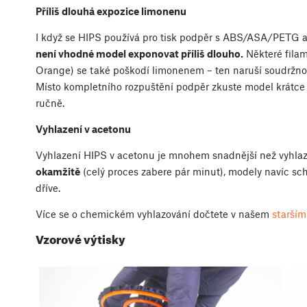
Příliš dlouhá expozice limonenu
I když se HIPS používá pro tisk podpěr s ABS/ASA/PETG a d
není vhodné model exponovat příliš dlouho.
Některé fila
Orange) se také poškodí limonenem – ten naruší soudržnos
Místo kompletního rozpuštění podpěr zkuste model krátce 
ručně.
Vyhlazení v acetonu
Vyhlazení HIPS v acetonu je mnohem snadnější než vyhlaze
okamžitě
(celý proces zabere pár minut), modely navíc sc
dříve.
Více se o chemickém vyhlazování dočtete v našem
starším
Vzorové výtisky