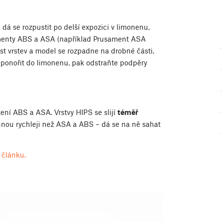
á se rozpustit po delší expozici v limonenu,
menty ABS a ASA (například Prusament ASA
t vrstev a model se rozpadne na drobné části.
ponořit do limonenu, pak odstraňte podpěry
ní ABS a ASA. Vrstvy HIPS se slijí
téměř
hnou rychleji než ASA a ABS – dá se na ně sahat
 článku.