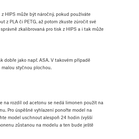
 z HIPS může být náročný, pokud používáte
ut z PLA či PETG, až potom zkuste zúročit své
správně zkalibrovaná pro tisk z HIPS a i tak může
ak dobře jako např. ASA. V takovém případě
 s malou styčnou plochou.
e na rozdíl od acetonu se nedá limonen použít na
linu. Pro úspěšné vyhlazení ponořte model na
echte model uschnout alespoň 24 hodin (vyšší
limonenu zůstanou na modelu a ten bude ještě