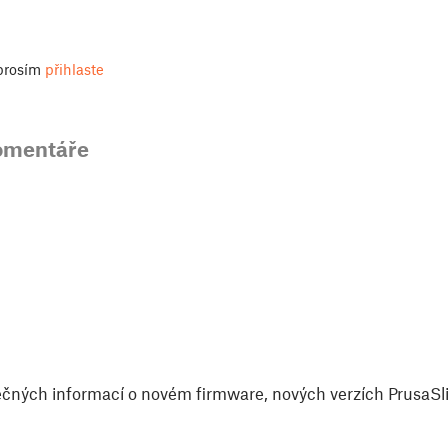
 prosím
přihlaste
omentáře
čných informací o novém firmware, nových verzích PrusaSlic