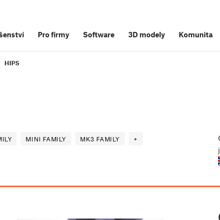
šenství
Pro firmy
Software
3D modely
Komunita
HIPS
ILY
MINI FAMILY
MK3 FAMILY
+