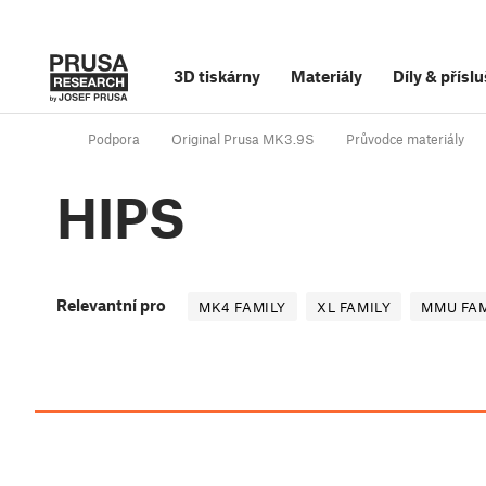
3D tiskárny
Materiály
Díly
&
příslu
Podpora
Original Prusa MK3.9S
Průvodce materiály
HIPS
Relevantní pro
MK4 FAMILY
XL FAMILY
MMU FAM