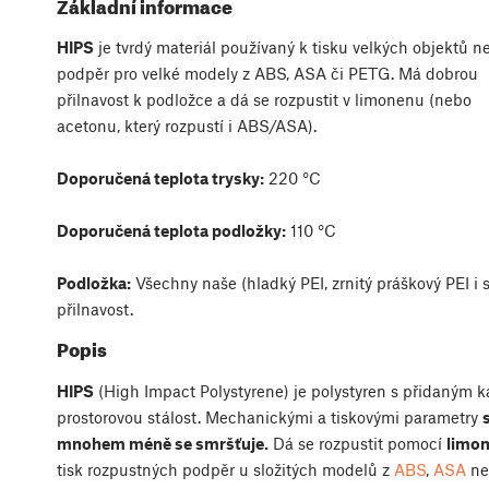
Základní informace
HIPS
je tvrdý materiál používaný k tisku velkých objektů n
podpěr pro velké modely z ABS, ASA či PETG. Má dobrou
přilnavost k podložce a dá se rozpustit v limonenu (nebo
acetonu, který rozpustí i ABS/ASA).
Doporučená teplota trysky:
220 °C
Doporučená teplota podložky:
110 °C
Podložka:
Všechny naše (hladký PEI, zrnitý práškový PEI i sa
přilnavost.
Popis
HIPS
(High Impact Polystyrene) je polystyren s přidaným 
prostorovou stálost. Mechanickými a tiskovými parametry
mnohem méně se smršťuje.
Dá se rozpustit pomocí
limon
tisk rozpustných podpěr u složitých modelů z
ABS
,
ASA
ne