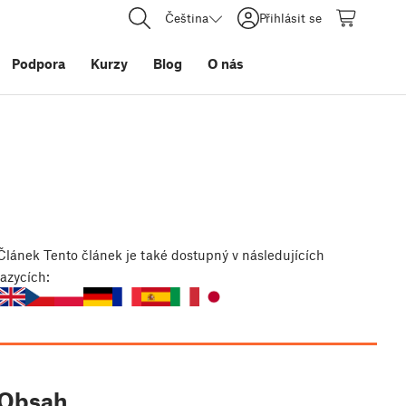
Čeština
Přihlásit se
Podpora
Kurzy
Blog
O nás
Článek
Tento článek je také dostupný v následujících
jazycích:
Obsah