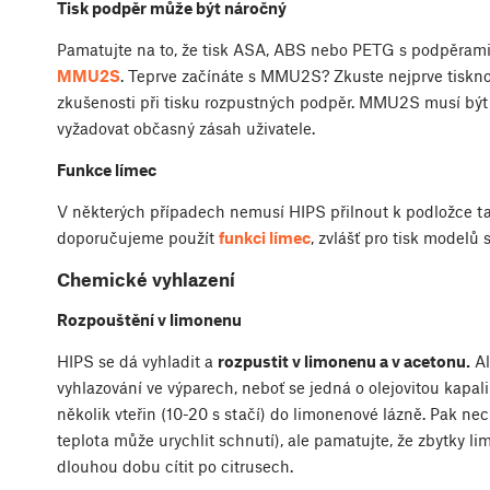
Tisk podpěr může být náročný
Pamatujte na to, že tisk ASA, ABS nebo PETG s podpěrami
MMU2S
. Teprve začínáte s MMU2S? Zkuste nejprve tiskno
zkušenosti při tisku rozpustných podpěr. MMU2S musí být 
vyžadovat občasný zásah uživatele.
Funkce límec
V některých případech nemusí HIPS přilnout k podložce t
doporučujeme použít
funkci límec
, zvlášť pro tisk modelů
Chemické vyhlazení
Rozpouštění v limonenu
HIPS se dá vyhladit a
rozpustit v limonenu a v acetonu.
Al
vyhlazování ve výparech, neboť se jedná o olejovitou kapa
několik vteřin (10-20 s stačí) do limonenové lázně. Pak n
teplota může urychlit schnutí), ale pamatujte, že zbytky 
dlouhou dobu cítit po citrusech.