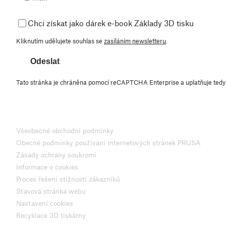
Chci získat jako dárek e-book Základy 3D tisku
Kliknutím udělujete souhlas se
zasíláním newsletteru
.
Odeslat
Tato stránka je chráněna pomocí reCAPTCHA Enterprise a uplatňuje ted
Všeobecné obchodní podmínky
Obecné podmínky používání internetových stránek PRUSA
Zásady ochrany soukromí
Informace o cookies
Proces řešení stížností zákazníků
Stavová stránka webu
Nastavení cookies
Recyklace 3D tiskárny