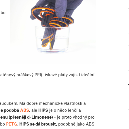
ebo
ténový práškový PEI) tiskové pláty zajistí ideální
kaučukem. Má dobré mechanické vlastnosti a
se podobá
ABS
,
ale
HIPS
je o něco lehčí a
enu (přesněji d-Limonene)
- je proto vhodný pro
bo
PETG
.
HIPS se dá brousit,
podobně jako ABS