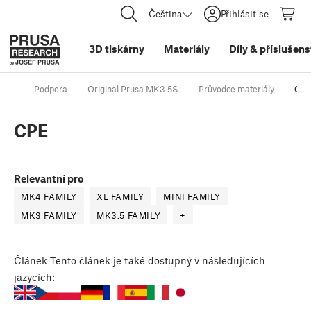
Čeština
Přihlásit se
3D tiskárny
Materiály
Díly
&
příslušens
Podpora
Original Prusa MK3.5S
Průvodce materiály
CP
CPE
Relevantní pro
MK4 FAMILY
XL FAMILY
MINI FAMILY
MK3 FAMILY
MK3.5 FAMILY
+
Článek
Tento článek je také dostupný v následujících
jazycích: