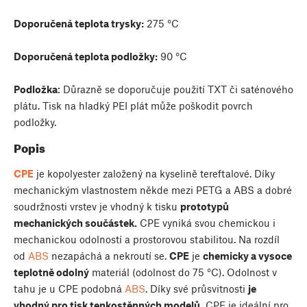
Doporučená teplota trysky:
275 °C
Doporučená teplota podložky:
90 °C
Podložka
: Důrazně se doporučuje použití TXT či saténového
plátu. Tisk na hladký PEI plát může poškodit povrch
podložky.
Popis
CPE
je kopolyester založený na kyselině tereftalové. Díky
mechanickým vlastnostem někde mezi PETG a ABS a dobré
soudržnosti vrstev je vhodný k tisku
prototypů
mechanických součástek.
CPE vyniká svou chemickou i
mechanickou odolností a prostorovou stabilitou. Na rozdíl
od
ABS
nezapáchá a nekroutí se.
CPE
je
chemicky a vysoce
teplotně odolný
materiál (odolnost do 75 °C). Odolnost v
tahu je u CPE podobná
ABS
. Díky své průsvitnosti
je
vhodný pro tisk tenkostěnných modelů.
CPE je ideální pro