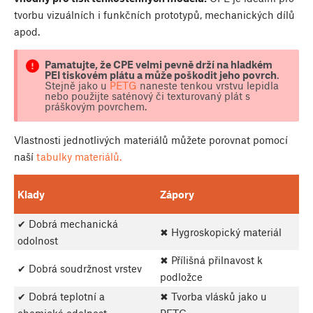
tvorbu vizuálních i funkčních prototypů, mechanických dílů
apod.
Pamatujte, že CPE velmi pevně drží na hladkém
PEI tiskovém plátu a může poškodit jeho povrch
.
Stejně jako u
PETG
naneste tenkou vrstvu lepidla
nebo použijte saténový či texturovaný plát s
práškovým povrchem.
Vlastnosti jednotlivých materiálů můžete porovnat pomocí
naší
tabulky materiálů.
Klady
Zápory
✔ Dobrá mechanická
✖ Hygroskopický materiál
odolnost
✖ Přílišná přilnavost k
✔ Dobrá soudržnost vrstev
podložce
✔ Dobrá teplotní a
✖ Tvorba vlásků jako u