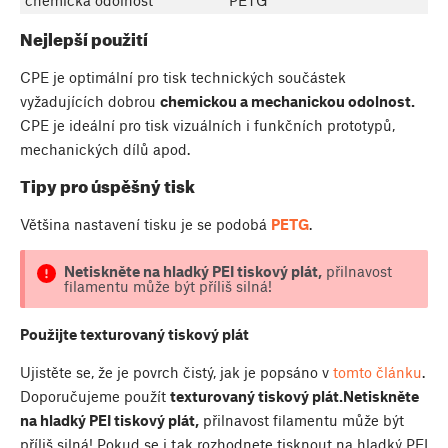
chemická odolnost
PETG
Nejlepší použití
CPE je optimální pro tisk technických součástek
vyžadujících dobrou
chemickou a mechanickou odolnost.
CPE je ideální pro tisk vizuálních i funkčních prototypů,
mechanických dílů apod.
Tipy pro úspěšný tisk
Většina nastavení tisku je se podobá
PETG
.
Netiskněte na hladký PEI tiskový plát,
přilnavost
filamentu může být příliš silná!
Použijte texturovaný tiskový plát
Ujistěte se, že je povrch čistý, jak je popsáno v
tomto článku
.
Doporučujeme použít
texturovaný tiskový plát.
Netiskněte
na hladký PEI tiskový plát,
přilnavost filamentu může být
příliš silná! Pokud se i tak rozhodnete tisknout na hladký PEI