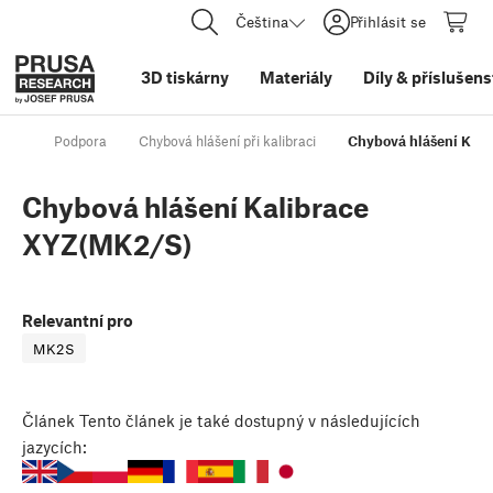
Čeština
Přihlásit se
3D tiskárny
Materiály
Díly
&
příslušens
Podpora
Chybová hlášení při kalibraci
Chybová hlášení Kal
Chybová hlášení Kalibrace
XYZ(MK2/S)
Relevantní pro
MK2S
Článek
Tento článek je také dostupný v následujících
jazycích: