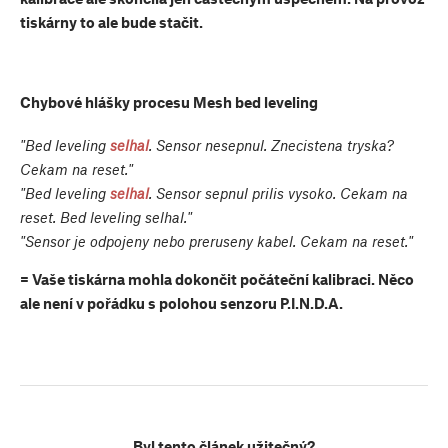
tiskárny to ale bude stačit.
Chybové hlášky procesu Mesh bed leveling
"Bed leveling
selhal
. Sensor nesepnul. Znecistena tryska?
Cekam na reset."
"Bed leveling
sel
hal
. Sensor sepnul prilis vysoko. Cekam na
reset. Bed leveling selhal."
"Sensor je odpojeny nebo preruseny kabel. Cekam na reset."
= Vaše tiskárna mohla dokončit počáteční kalibraci. Něco
ale není v pořádku s polohou senzoru P.I.N.D.A.
Byl tento článek užitečný?