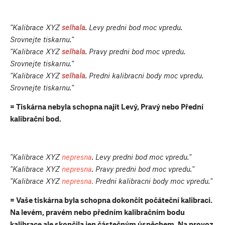
"Kalibrace XYZ
selhala
. Levy predni bod moc vpredu.
Srovnejte tiskarnu."
"Kalibrace XYZ
selhala
. Pravy predni bod moc vpredu.
Srovnejte tiskarnu."
"Kalibrace XYZ
selhala
. Predni kalibracni body moc vpredu.
Srovnejte tiskarnu."
= Tiskárna nebyla schopna najít Levý, Pravý nebo Přední
kalibrační bod.
"Kalibrace XYZ
nepresna
. Levy predni bod moc vpredu."
"Kalibrace XYZ
nepresna
. Pravy predni bod moc vpredu."
"Kalibrace XYZ
nepresna.
Predni kalibracni body moc vpredu."
= Vaše tiskárna byla schopna dokončit počáteční kalibraci.
Na levém, pravém nebo předním kalibračním bodu
kalibrace ale skončila jen částečným úspěchem. Na provoz