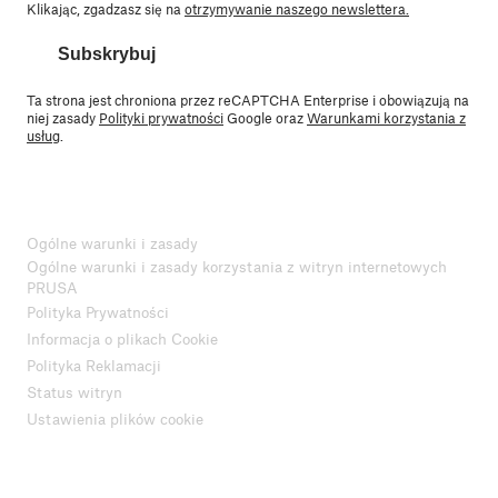
Klikając, zgadzasz się na
otrzymywanie naszego newslettera.
Subskrybuj
Ta strona jest chroniona przez reCAPTCHA Enterprise i obowiązują na
niej zasady
Polityki prywatności
Google oraz
Warunkami korzystania z
usług
.
Ogólne warunki i zasady
Ogólne warunki i zasady korzystania z witryn internetowych
PRUSA
Polityka Prywatności
Informacja o plikach Cookie
Polityka Reklamacji
Status witryn
Ustawienia plików cookie