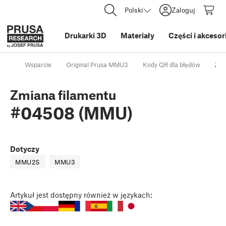
Polski
Zaloguj
Drukarki 3D
Materiały
Części i akcesor
Wsparcie
Original Prusa MMU3
Kody QR dla błędów
Zmi
Zmiana filamentu
#04508 (MMU)
Dotyczy
MMU2S
MMU3
Artykuł
jest dostępny również w językach: