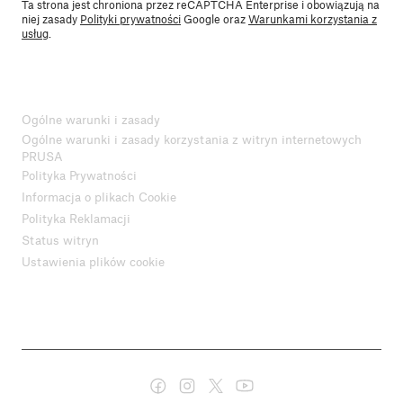
Ta strona jest chroniona przez reCAPTCHA Enterprise i obowiązują na
niej zasady
Polityki prywatności
Google oraz
Warunkami korzystania z
usług
.
Ogólne warunki i zasady
Ogólne warunki i zasady korzystania z witryn internetowych
PRUSA
Polityka Prywatności
Informacja o plikach Cookie
Polityka Reklamacji
Status witryn
Ustawienia plików cookie