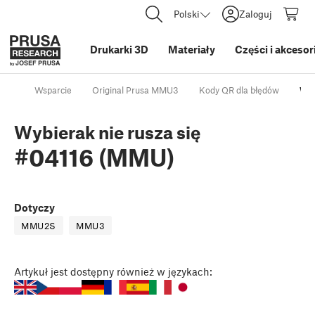
Polski
Zaloguj
Drukarki 3D
Materiały
Części i akcesor
Wsparcie
Original Prusa MMU3
Kody QR dla błędów
Wyb
Wybierak nie rusza się
#04116 (MMU)
Dotyczy
MMU2S
MMU3
Artykuł
jest dostępny również w językach: