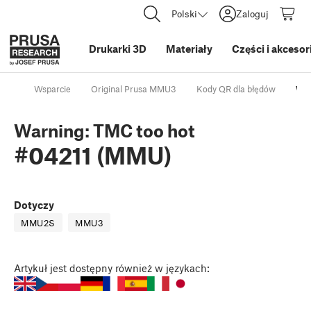
Polski
Zaloguj
Drukarki 3D
Materiały
Części i akcesor
Wsparcie
Original Prusa MMU3
Kody QR dla błędów
War
Warning: TMC too hot
#04211 (MMU)
Dotyczy
MMU2S
MMU3
Artykuł
jest dostępny również w językach: