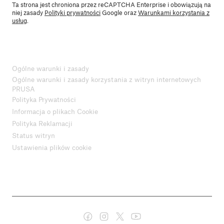
Ta strona jest chroniona przez reCAPTCHA Enterprise i obowiązują na
niej zasady
Polityki prywatności
Google oraz
Warunkami korzystania z
usług
.
Ogólne warunki i zasady
Ogólne warunki i zasady korzystania z witryn internetowych
PRUSA
Polityka Prywatności
Informacja o plikach Cookie
Polityka Reklamacji
Status witryn
Ustawienia plików cookie