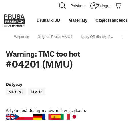
Polski
Zaloguj
Drukarki 3D
Materiały
Części i akcesor
Wsparcie
Original Prusa MMU3
Kody QR dla błędów
War
Warning: TMC too hot
#04201 (MMU)
Dotyczy
MMU2S
MMU3
Artykuł
jest dostępny również w językach: