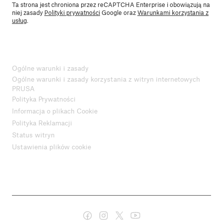
Ta strona jest chroniona przez reCAPTCHA Enterprise i obowiązują na
niej zasady
Polityki prywatności
Google oraz
Warunkami korzystania z
usług
.
Ogólne warunki i zasady
Ogólne warunki i zasady korzystania z witryn internetowych
PRUSA
Polityka Prywatności
Informacja o plikach Cookie
Polityka Reklamacji
Status witryn
Ustawienia plików cookie