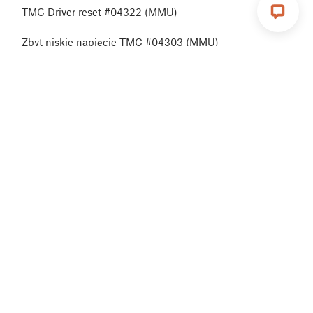
TMC Driver reset #04322 (MMU)
Zbyt niskie napięcie TMC #04303 (MMU)
TMC Undervoltage error #04313 (MMU)
TMC Undervoltage error #04323 (MMU)
Błąd MCU MMU #04306 (MMU)
TMC driver error #04311 (MMU)
TMC driver error #04321 (MMU)
Selftest nieudany #04315 (MMU)
MMU Selftest failed #04325 (MMU)
Zmiana filamentu #04508 (MMU)
MMU MCU Zbyt niska moc #04307 (MMU)