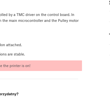
lled by a TMC driver on the control board. In
 the main microcontroller and the Pulley motor
don attached.
ions are stable.
 the printer is on!
 przydatny?