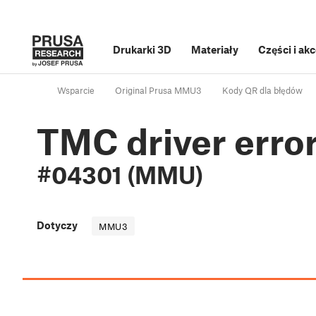
Drukarki 3D
Materiały
Części i ak
Wsparcie
Original Prusa MMU3
Kody QR dla błędów
TMC driver erro
#04301 (MMU)
Dotyczy
MMU3