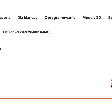
cesoria
Dla biznesu
Oprogramowanie
Modele 3D
S
TMC driver error #04301 (MMU)
r