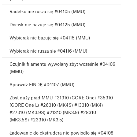
Radełko nie rusza się #04105 (MMU)
Docisk nie bazuje się #04125 (MMU)
Wybierak nie bazuje się #04115 (MMU)
Wybierak nie rusza się #04116 (MMU)
Czujnik filamentu wywołany zbyt wcześnie #04106
(MMU)
Sprawdź FINDĘ #04107 (MMU)
Zbyt duży prąd MMU #31310 (CORE One) #35310
(CORE One L) #26310 (MK4S) #13310 (MK4)
#27310 (MK3.9S) #21310 (MK3.9) #28310
(MK3.5S) #23310 (MK3.5)
Ładowanie do ekstrudera nie powiodło się #04108