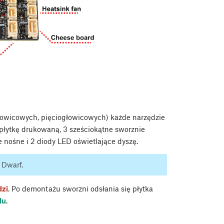
łowicowych, pięciogłowicowych) każde narzędzie
płytkę drukowaną, 3 sześciokątne sworznie
 nośne i 2 diody LED oświetlające dyszę.
ą Dwarf.
dzi
. Po demontażu sworzni odsłania się płytka
du
.