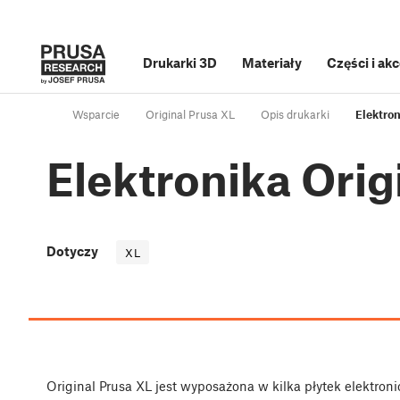
Drukarki 3D
Materiały
Części i ak
Wsparcie
Original Prusa XL
Opis drukarki
Elektron
Elektronika Orig
Dotyczy
XL
Original Prusa XL jest wyposażona w kilka płytek elektronic