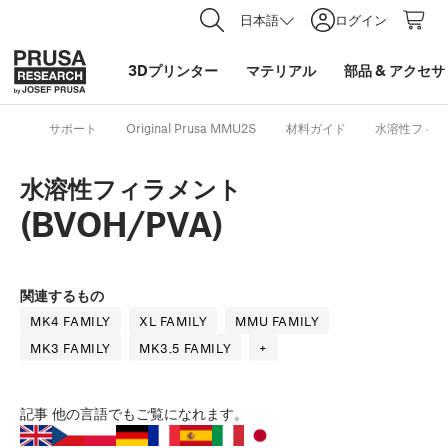
日本語
ログイン
3Dプリンター
マテリアル
部品
&
アクセサ
サポート
Original Prusa MMU2S
材料ガイド
水溶性フィラメ
水溶性フィラメント
(BVOH/PVA)
関連するもの
MK4 FAMILY
XL FAMILY
MMU FAMILY
MK3 FAMILY
MK3.5 FAMILY
+
記事
他の言語でもご覧になれます。