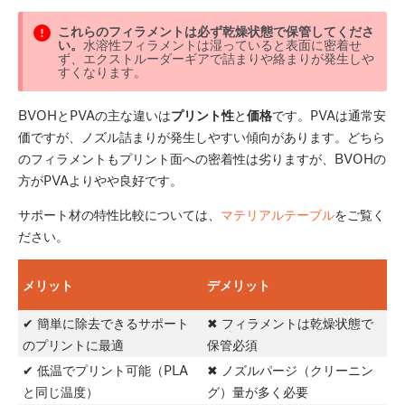
これらのフィラメントは必ず乾燥状態で保管してくださ
い。
水溶性フィラメントは湿っていると表面に密着せ
ず、エクストルーダーギアで詰まりや絡まりが発生しや
すくなります。
BVOHとPVAの主な違いは
プリント性
と
価格
です。PVAは通常安
価ですが、ノズル詰まりが発生しやすい傾向があります。どちら
のフィラメントもプリント面への密着性は劣りますが、BVOHの
方がPVAよりやや良好です。
サポート材の特性比較については、
マテリアルテーブル
をご覧く
ださい。
メリット
デメリット
✔ 簡単に除去できるサポート
✖ フィラメントは乾燥状態で
のプリントに最適
保管必須
✔ 低温でプリント可能（PLA
✖ ノズルパージ（クリーニン
と同じ温度）
グ）量が多く必要