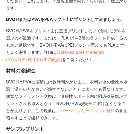
ください。これにより、下層も上層と同じくらい美しく仕上がり
ます。
BVOHまたはPVAをPLAラフト上にプリントしてみましょう。
BVOH/PVAをプリント面に直接プリントしないで済むモデルを
選ぶのが最適です。または、PLAで1～2層のラフトを作成するの
も良い選択です。BVOH/PVAはPEIプリント面よりもPLAにずっ
とよく密着します。詳細は
Water-soluble materials
(PVA/BVOH) [進行中の翻訳]
をご覧ください。
材料の溶解性
BVOHとPVAの溶解には数時間かかります。材料と水の量比や水
温（温かい方が良いが熱すぎないこと）によっても異なります。
頻繁なフィラメント交換は、溶解性サポート内にPLA残留物がプ
リントされる原因となり、BVOH/PVAが完全に溶けなくなるこ
とがあります。この現象は、
パージ（クリーニング）材料
の量を
増やすことで緩和できます。
サンプルプリント