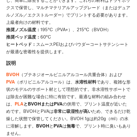
クスで保管し、マルチマテリアルアップグレード（またはデュア
ルノズル／エクストルーダー）でプリントする必要があります。
上級者向けの材料です。
推奨ノズル温度：
195°C（PVA+）、215°C（BVOH）
推奨ベッド温度：
60°C
ヒートベッド：
スムースPEIおよびパウダーコートサテンシート
が最適な密着性を提供します。
説明
BVOH
（ブテネジオールビニルアルコール共重合体）および
PVA
（ポリビニルアルコール）は、
水溶性材料
であり、複雑な形
状のモデルのサポート材として理想的です。非水溶性サポートで
は除去が困難な場合に特に有効です。最適な材料の組み合わせ
は、
PLA
とBVOHまたはPVA
の併用で、プリント温度が近いた
めです。BVOHとPVAは
非常に吸湿性が高い
ため、できるだけ乾
燥した状態で保管してください。BVOH 1gは約20g（ml）の水
に溶解します。
BVOH
と
PVA
は
無毒
で、プリント時に臭いもあり
ません。