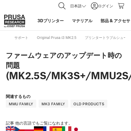
日本語
ログイン
3Dプリンター
マテリアル
部品
&
アクセサ
サポート
Original Prusa i3 MK2.5
プリンタートラブルシューテ
ファームウェアのアップデート時の
問題
(MK2.5S/MK3S+/MMU2S
関連するもの
MMU FAMILY
MK3 FAMILY
OLD PRODUCTS
記事
他の言語でもご覧になれます。