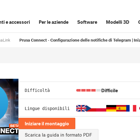
i e accessori
Per le aziende
Software
Modelli 3D
saLink
Prusa Connect - Configurazione delle notifiche di Telegram | Ini
Difficile
Difficoltà
Lingue disponibili
Iniziare il montaggio
Scarica la guida in formato PDF