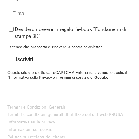
Desidero ricevere in regalo l'e-book “Fondamenti di
stampa 3D”
Facendo clic, si accetta di
ricevere la nostra newsletter.
Iscriviti
Questo sito è protetto da reCAPTCHA Enterprise e vengono applicati
l'
Informativa sulla Privacy
e i
Termini di servizio
di Google.
Termini e Condizioni Generali
Termini e condizioni generali di utilizzo dei siti web PRUSA
Informativa sulla privacy
Informazioni sui cookie
Politica sui reclami dei clienti